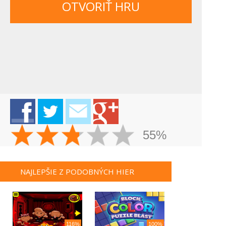
OTVORIŤ HRU
55%
NAJLEPŠIE Z PODOBNÝCH HIER
116%
100%