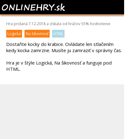
IDE PURPLE HEAD
Hra pridaná 7.12.2018 a získala od hráčov
55%
hodnotenie
Logická
Na šikovnosť
HTML
Dostaňte kocky do krabice. Ovládate len stlačením
kedy kocka zamrzne. Musíte ju zamraziť v správny čas.
Hra je v štýle Logická, Na šikovnosť a funguje pod
HTML.