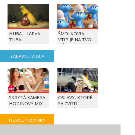
HUBA – LARVA
ŠMOLKOVIA -
TUBA
VTIP JE NA TVOJ
ÚČET
ZÁBAVNÉ VIDEÁ
SKRYTÁ KAMERA -
OSLAVY, KTORÉ
HODINOVÝ MIX
SA ZVRTLI -
NAJLEPŠIE
TRAPASY TÝŽDŇA
HERNÉ NOVINKY