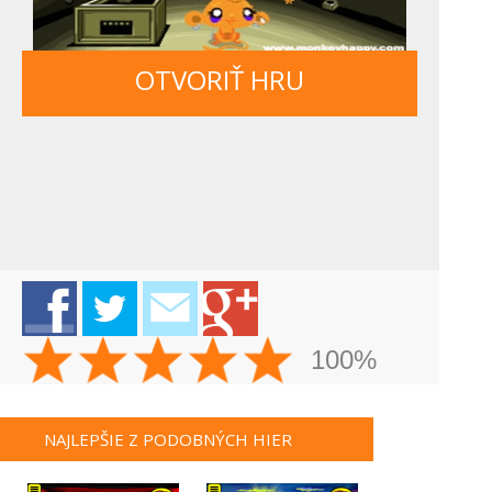
OTVORIŤ HRU
100%
NAJLEPŠIE Z PODOBNÝCH HIER