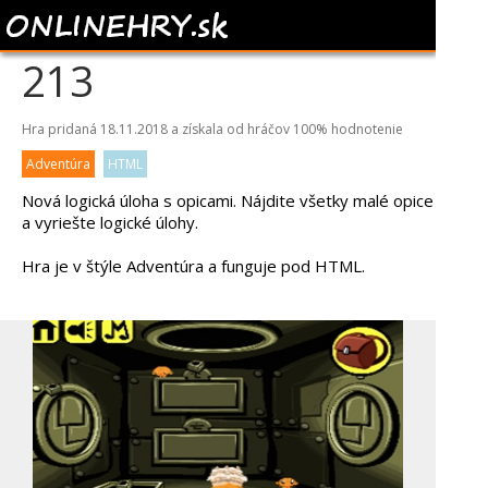
MONKEY GO HAPPY
213
Hra pridaná 18.11.2018 a získala od hráčov
100%
hodnotenie
Adventúra
HTML
Nová logická úloha s opicami. Nájdite všetky malé opice
a vyriešte logické úlohy.
Hra je v štýle Adventúra a funguje pod HTML.