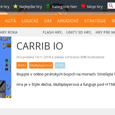
é hry
Najlepšie hry
Kategórie hier
Moje hry
AUTÁ
LOGICKÉ
SIM
ARKÁDOVÉ
STRATÉGIE
R
HRY ROKA
FLASH HRY
,
UNITY 3D HRY
,
HRY PRE M
CARRIB IO
Hra pridaná 14.11.2018 a získala od hráčov
60%
hodnotenie
Akčná
Multiplayerová
HTML
Bojujte v online pirátskych bojoch na moriach. Strieľajte 
Hra je v štýle Akčná, Multiplayerová a funguje pod HTM