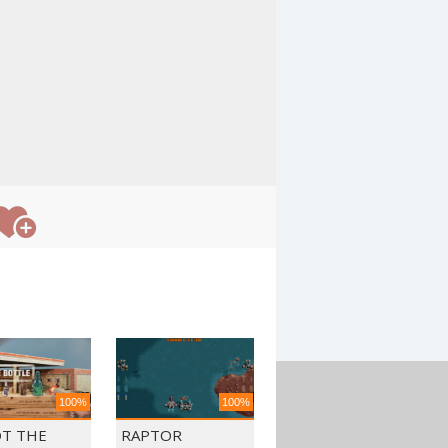
100%
100%
T THE
RAPTOR