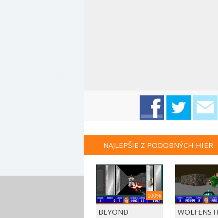
NAJLEPŠIE Z PODOBNÝCH HIER
100%
BEYOND
WOLFENSTE