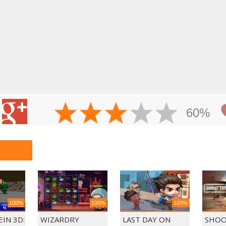
60%
100%
100%
100%
IN 3D:
WIZARDRY
LAST DAY ON
SHOO