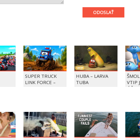
ODOSLAŤ
SUPER TRUCK
HUBA – LARVA
ŠMOL
LINK FORCE –
TUBA
VTIP 
BKY DO
SUPER TRUCK
ÚČET
ZACHRAŇUJE DEŇ
ZMRZLINY!