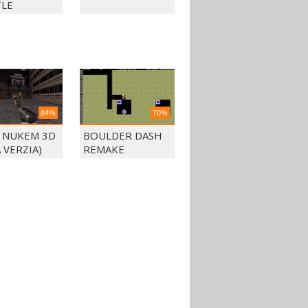
LE
84%
70%
 NUKEM 3D
BOULDER DASH
 VERZIA)
REMAKE