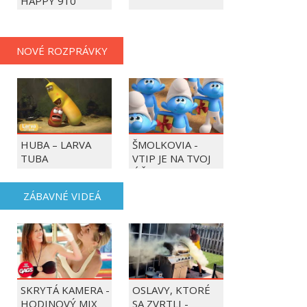
HAPPY 910
NOVÉ ROZPRÁVKY
HUBA – LARVA
ŠMOLKOVIA -
TUBA
VTIP JE NA TVOJ
ÚČET
ZÁBAVNÉ VIDEÁ
SKRYTÁ KAMERA -
OSLAVY, KTORÉ
HODINOVÝ MIX
SA ZVRTLI -