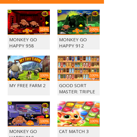
116%
100%
MONKEY GO
MONKEY GO
HAPPY 958
HAPPY 912
100%
100%
MY FREE FARM 2
GOOD SORT
MASTER: TRIPLE
MATCH
100%
100%
MONKEY GO
CAT MATCH 3