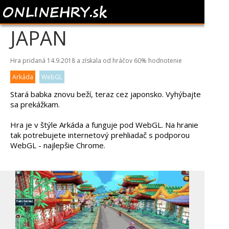
ANGRY GRAN RUN
JAPAN
Hra pridaná 14.9.2018 a získala od hráčov
60%
hodnotenie
Arkáda
WebGL
Stará babka znovu beží, teraz cez japonsko. Vyhýbajte
sa prekážkam.
Hra je v štýle Arkáda a funguje pod WebGL. Na hranie
tak potrebujete internetový prehliadač s podporou
WebGL - najlepšie Chrome.