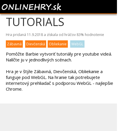
BARBIE BEAUTY
TUTORIALS
Hra pridaná 11.9.2018 a získala od hráčov
83%
hodnotenie
Zábavná
Dievčenská
Obliekanie
WebGL
Pomôžte Barbie vytvoriť tutoriály pre youtube videá.
Nalíčte ju v jednodlivých scénach.
Hra je v štýle Zábavná, Dievčenská, Obliekanie a
funguje pod WebGL. Na hranie tak potrebujete
internetový prehliadač s podporou WebGL - najlepšie
Chrome.