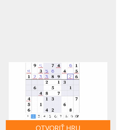
OTVORIŤ HRU