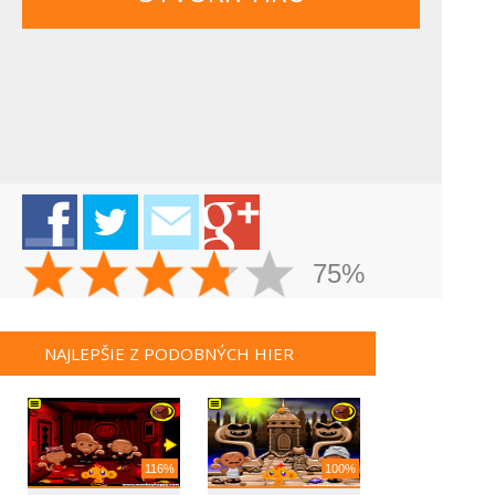
75%
NAJLEPŠIE Z PODOBNÝCH HIER
116%
100%