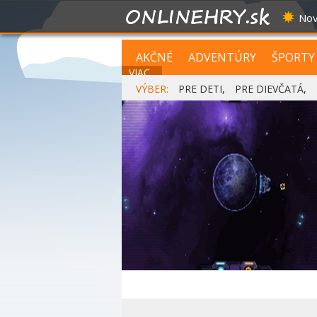
Nov
AKČNÉ
ADVENTÚRY
ŠPORTY
VIAC...
VÝBER:
PRE DETI
,
PRE DIEVČATÁ
,