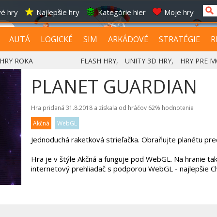
é hry
Najlepšie hry
Kategórie hier
Moje hry
AUTÁ
LOGICKÉ
SIM
ARKÁDOVÉ
STRATÉGIE
R
HRY ROKA
FLASH HRY
,
UNITY 3D HRY
,
HRY PRE M
PLANET GUARDIAN
Hra pridaná 31.8.2018 a získala od hráčov
62%
hodnotenie
Akčná
WebGL
Jednoduchá raketková strieľačka. Obraňujte planétu pr
Hra je v štýle Akčná a funguje pod WebGL. Na hranie ta
internetový prehliadač s podporou WebGL - najlepšie 