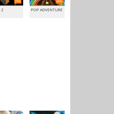
77%
46%
 2
POP ADVENTURE