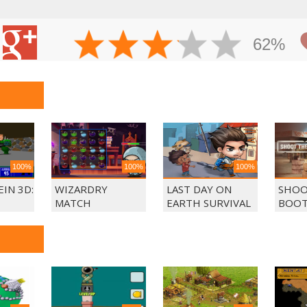
62%
100%
100%
100%
IN 3D:
WIZARDRY
LAST DAY ON
SHOO
MATCH
EARTH SURVIVAL
BOOT