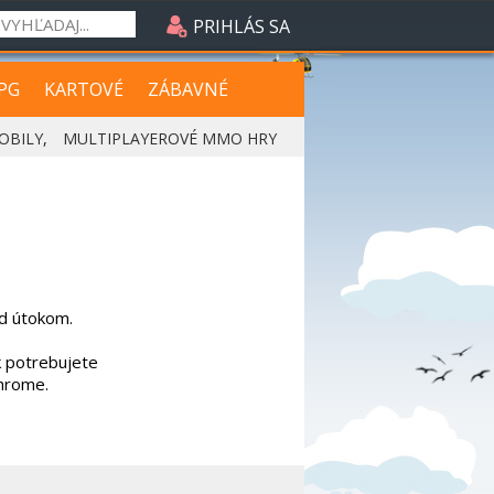
PRIHLÁS SA
PG
KARTOVÉ
ZÁBAVNÉ
OBILY
,
MULTIPLAYEROVÉ MMO HRY
ed útokom.
k potrebujete
Chrome.