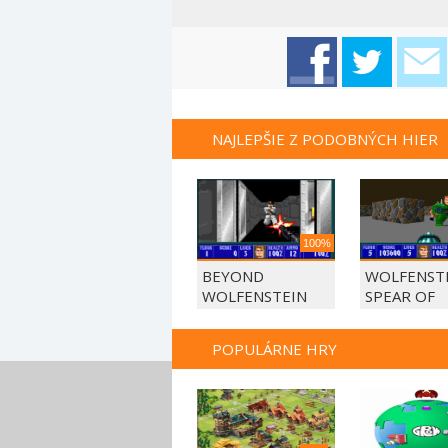
NAJLEPŠIE Z PODOBNÝCH HIER
100%
BEYOND
WOLFENSTE
WOLFENSTEIN
SPEAR OF
DESTINY
POPULÁRNE HRY