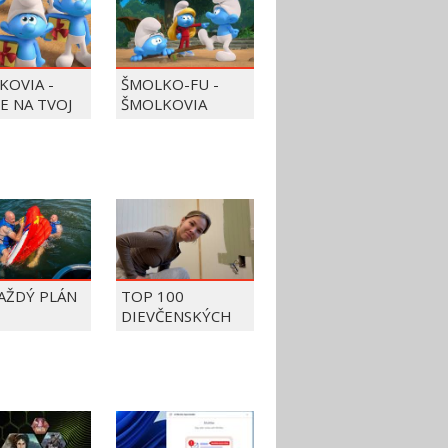
KOVIA -
ŠMOLKO-FU -
JE NA TVOJ
ŠMOLKOVIA
KAŽDÝ PLÁN
TOP 100
DIEVČENSKÝCH
FAILOV Z ROKU
2026