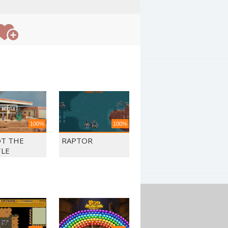
100%
100%
T THE
RAPTOR
LE