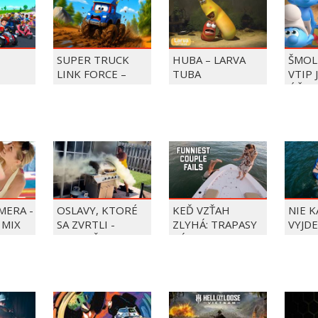
SUPER TRUCK
HUBA – LARVA
ŠMOL
LINK FORCE –
TUBA
VTIP 
BKY DO
SUPER TRUCK
ÚČET
ZACHRAŇUJE DEŇ
ZMRZLINY!
MERA -
OSLAVY, KTORÉ
KEĎ VZŤAH
NIE 
 MIX
SA ZVRTLI -
ZLYHÁ: TRAPASY
VYJDE
NAJLEPŠIE
PÁROV
TRAPASY TÝŽDŇA