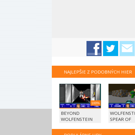
NAJLEPŠIE Z PODOBNÝCH HIER
100%
BEYOND
WOLFENSTE
WOLFENSTEIN
SPEAR OF
DESTINY