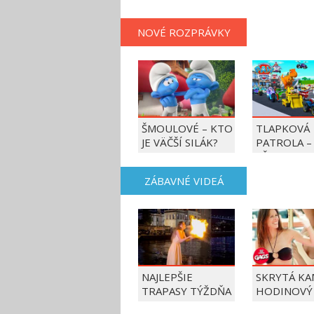
NOVÉ ROZPRÁVKY
ŠMOULOVÉ – KTO
TLAPKOVÁ
JE VÄČŠÍ SILÁK?
PATROLA –
VŠETKY LA
AKCIE!
ZÁBAVNÉ VIDEÁ
NAJLEPŠIE
SKRYTÁ KA
TRAPASY TÝŽDŇA
HODINOVÝ