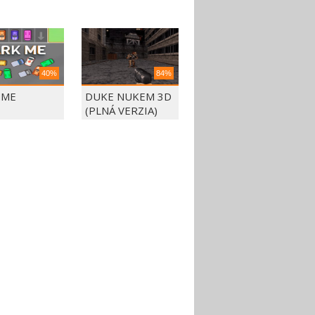
40%
84%
 ME
DUKE NUKEM 3D
(PLNÁ VERZIA)