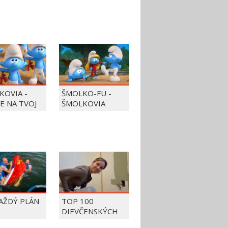
KOVIA -
ŠMOLKO-FU -
JE NA TVOJ
ŠMOLKOVIA
KAŽDÝ PLÁN
TOP 100
DIEVČENSKÝCH
FAILOV Z ROKU