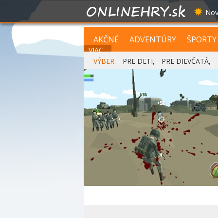
Nov
AKČNÉ
ADVENTÚRY
ŠPORTY
VIAC...
VÝBER:
PRE DETI
,
PRE DIEVČATÁ
,