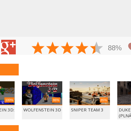
88%
100%
86%
85%
IN 3D:
WOLFENSTEIN 3D
SNIPER TEAM 3
DUKE
(PLNÁ