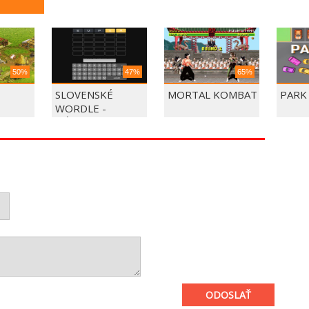
50%
47%
65%
SLOVENSKÉ
MORTAL KOMBAT
PARK
WORDLE -
HÁDAJTE SLOVO
ODOSLAŤ