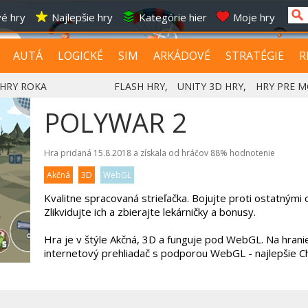
é hry
Najlepšie hry
Kategórie hier
Moje hry
AUTÁ
LOGICKÉ
SIM
ARKÁDOVÉ
STRATÉGIE
R
HRY ROKA
FLASH HRY
,
UNITY 3D HRY
,
HRY PRE M
POLYWAR 2
Hra pridaná 15.8.2018 a získala od hráčov
88%
hodnotenie
Akčná
3D
WebGL
Kvalitne spracovaná strieľačka. Bojujte proti ostatnými
Zlikvidujte ich a zbierajte lekárničky a bonusy.
Hra je v štýle Akčná, 3D a funguje pod WebGL. Na hrani
internetový prehliadač s podporou WebGL - najlepšie 