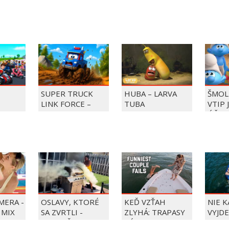
SUPER TRUCK
HUBA – LARVA
ŠMOL
LINK FORCE –
TUBA
VTIP 
BKY DO
SUPER TRUCK
ÚČET
ZACHRAŇUJE DEŇ
ZMRZLINY!
MERA -
OSLAVY, KTORÉ
KEĎ VZŤAH
NIE 
 MIX
SA ZVRTLI -
ZLYHÁ: TRAPASY
VYJDE
NAJLEPŠIE
PÁROV