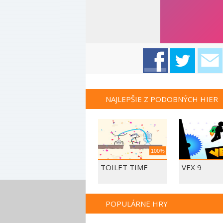
NAJLEPŠIE Z PODOBNÝCH HIER
100%
TOILET TIME
VEX 9
POPULÁRNE HRY