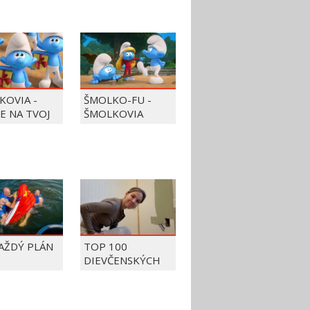
KOVIA -
ŠMOLKO-FU -
JE NA TVOJ
ŠMOLKOVIA
KAŽDÝ PLÁN
TOP 100
DIEVČENSKÝCH
FAILOV Z ROKU
2026