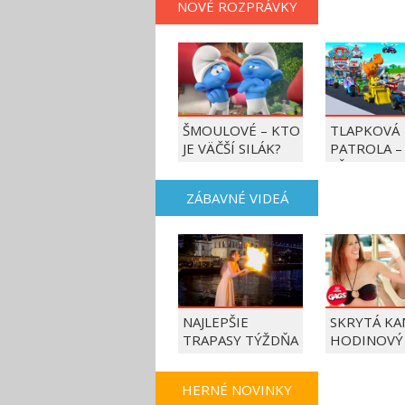
NOVÉ ROZPRÁVKY
ŠMOULOVÉ – KTO
TLAPKOVÁ
JE VÄČŠÍ SILÁK?
PATROLA –
VŠETKY LA
AKCIE!
ZÁBAVNÉ VIDEÁ
NAJLEPŠIE
SKRYTÁ KA
TRAPASY TÝŽDŇA
HODINOVÝ
HERNÉ NOVINKY