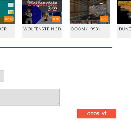
82%
86%
75%
WER
WOLFENSTEIN 3D
DOOM (1993)
DUNE
ODOSLAŤ