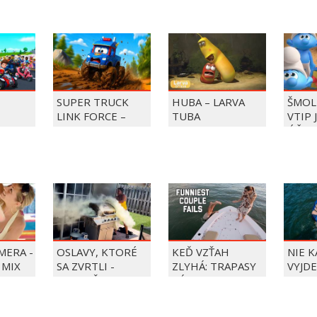
SUPER TRUCK
HUBA – LARVA
ŠMOL
LINK FORCE –
TUBA
VTIP 
BKY DO
SUPER TRUCK
ÚČET
ZACHRAŇUJE DEŇ
ZMRZLINY!
MERA -
OSLAVY, KTORÉ
KEĎ VZŤAH
NIE 
 MIX
SA ZVRTLI -
ZLYHÁ: TRAPASY
VYJDE
NAJLEPŠIE
PÁROV
TRAPASY TÝŽDŇA