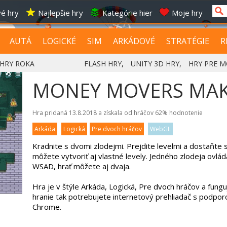
é hry
Najlepšie hry
Kategórie hier
Moje hry
AUTÁ
LOGICKÉ
SIM
ARKÁDOVÉ
STRATÉGIE
R
HRY ROKA
FLASH HRY
,
UNITY 3D HRY
,
HRY PRE M
MONEY MOVERS MA
Hra pridaná 13.8.2018 a získala od hráčov
62%
hodnotenie
Arkáda
Logická
Pre dvoch hráčov
WebGL
Kradnite s dvomi zlodejmi. Prejdite levelmi a dostaňte 
môžete vytvoriť aj vlastné levely. Jedného zlodeja ovlá
WSAD, hrať môžete aj dvaja.
Hra je v štýle Arkáda, Logická, Pre dvoch hráčov a fun
hranie tak potrebujete internetový prehliadač s podpor
Chrome.