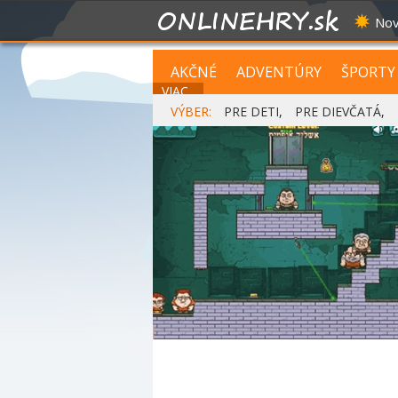
Nov
AKČNÉ
ADVENTÚRY
ŠPORTY
VIAC...
VÝBER:
PRE DETI
,
PRE DIEVČATÁ
,