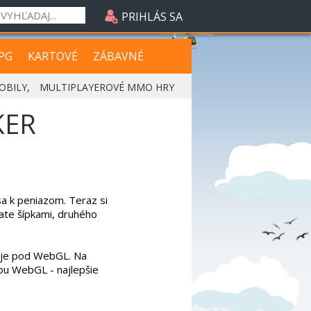
PRIHLÁS SA
PG
KARTOVÉ
ZÁBAVNÉ
OBILY
,
MULTIPLAYEROVÉ MMO HRY
KER
sa k peniazom. Teraz si
date šípkami, druhého
guje pod WebGL. Na
ou WebGL - najlepšie