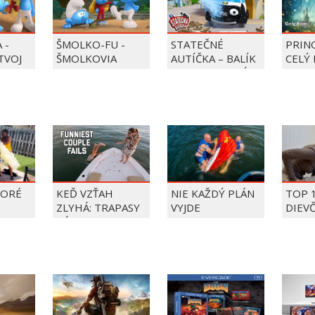
 -
ŠMOLKO-FU -
STATEČNÉ
PRIN
 TVOJ
ŠMOLKOVIA
AUTÍČKA – BALÍK
CELÝ 
PIERRE PRECLÍK
TORÉ
KEĎ VZŤAH
NIE KAŽDÝ PLÁN
TOP 
ZLYHÁ: TRAPASY
VYJDE
DIEV
PÁROV
FAIL
ÝŽDŇA
2026