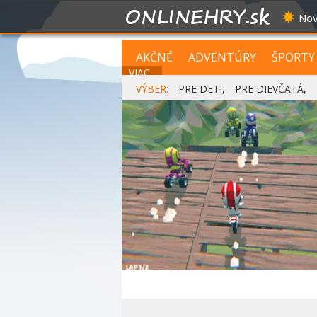
Nov
AKČNÉ
ADVENTÚRY
ŠPORTY
VIAC...
VÝBER:
PRE DETI
,
PRE DIEVČATÁ
,