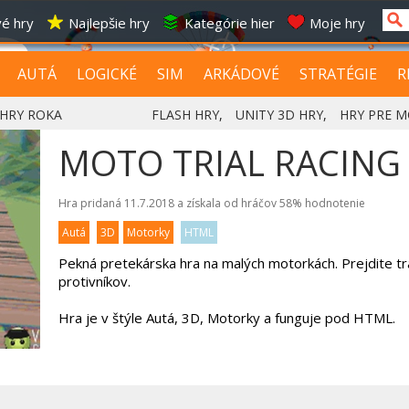
é hry
Najlepšie hry
Kategórie hier
Moje hry
AUTÁ
LOGICKÉ
SIM
ARKÁDOVÉ
STRATÉGIE
R
HRY ROKA
FLASH HRY
,
UNITY 3D HRY
,
HRY PRE M
MOTO TRIAL RACING
Hra pridaná 11.7.2018 a získala od hráčov
58%
hodnotenie
Autá
3D
Motorky
HTML
Pekná pretekárska hra na malých motorkách. Prejdite tr
protivníkov.
Hra je v štýle Autá, 3D, Motorky a funguje pod HTML.