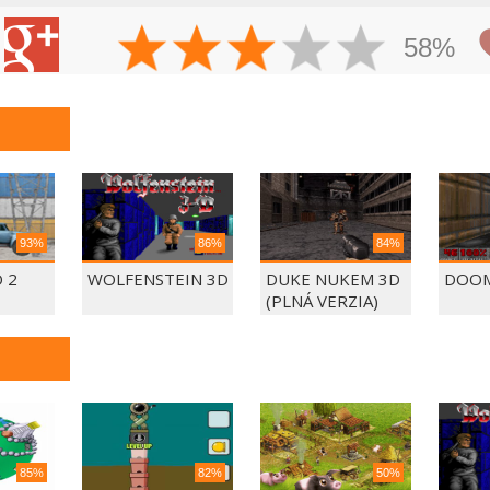
58%
93%
86%
84%
 2
WOLFENSTEIN 3D
DUKE NUKEM 3D
DOOM
(PLNÁ VERZIA)
85%
82%
50%