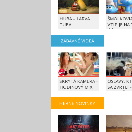
HUBA – LARVA
ŠMOLKOVIA
TUBA
VTIP JE NA
ÚČET
ZÁBAVNÉ VIDEÁ
SKRYTÁ KAMERA -
OSLAVY, K
HODINOVÝ MIX
SA ZVRTLI -
NAJLEPŠIE
TRAPASY T
HERNÉ NOVINKY