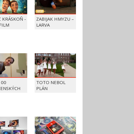
C KRÁSKOŇ -
ZABIJAK HMYZU –
FILM
LARVA
100
TOTO NEBOL
ČENSKÝCH
PLÁN
OV Z ROKU