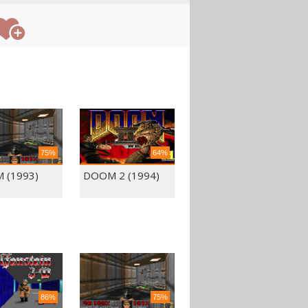
75%
64%
 (1993)
DOOM 2 (1994)
86%
75%