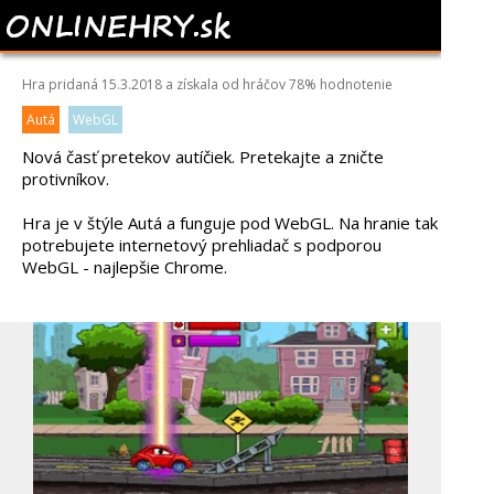
CAR EATS CAR 6
Hra pridaná 15.3.2018 a získala od hráčov
78%
hodnotenie
Autá
WebGL
Nová časť pretekov autíčiek. Pretekajte a zničte
protivníkov.
Hra je v štýle Autá a funguje pod WebGL. Na hranie tak
potrebujete internetový prehliadač s podporou
WebGL - najlepšie Chrome.