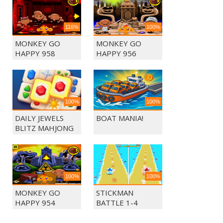
116%
100%
MONKEY GO
MONKEY GO
HAPPY 958
HAPPY 956
100%
100%
DAILY JEWELS
BOAT MANIA!
BLITZ MAHJONG
100%
100%
MONKEY GO
STICKMAN
HAPPY 954
BATTLE 1-4
PLAYERS