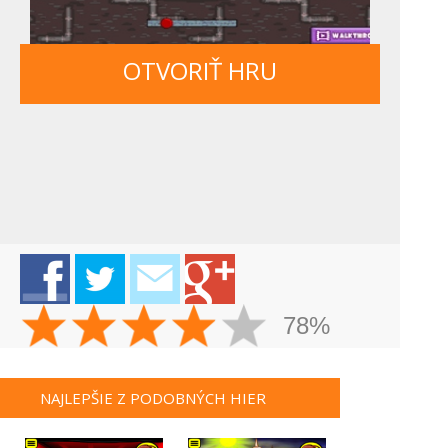
OTVORIŤ HRU
78%
NAJLEPŠIE Z PODOBNÝCH HIER