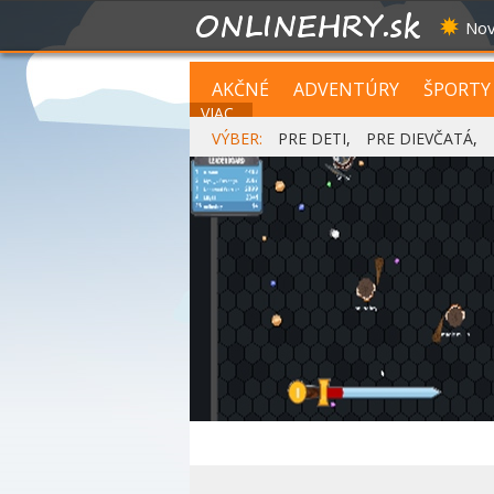
Nov
AKČNÉ
ADVENTÚRY
ŠPORTY
VIAC...
VÝBER:
PRE DETI
,
PRE DIEVČATÁ
,