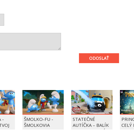
ODOSLAŤ
 -
ŠMOLKO-FU -
STATEČNÉ
PRIN
 TVOJ
ŠMOLKOVIA
AUTÍČKA – BALÍK
CELÝ 
PIERRE PRECLÍK