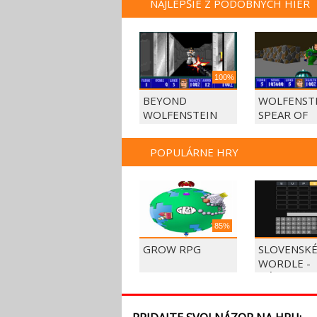
NAJLEPŠIE Z PODOBNÝCH HIER
100%
BEYOND
WOLFENSTE
WOLFENSTEIN
SPEAR OF
DESTINY
POPULÁRNE HRY
85%
GROW RPG
SLOVENSK
WORDLE -
HÁDAJTE S