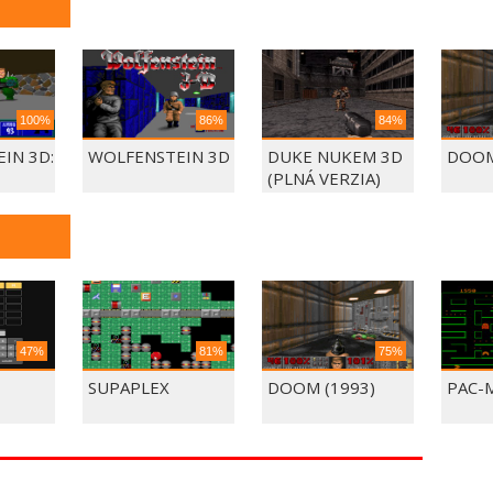
100%
86%
84%
IN 3D:
WOLFENSTEIN 3D
DUKE NUKEM 3D
DOOM
(PLNÁ VERZIA)
47%
81%
75%
É
SUPAPLEX
DOOM (1993)
PAC-
LOVO