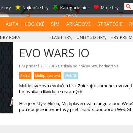
é hry
Najlepšie hry
Kategórie hier
Moje hry
AUTÁ
LOGICKÉ
SIM
ARKÁDOVÉ
STRATÉGIE
R
HRY ROKA
FLASH HRY
,
UNITY 3D HRY
,
HRY PRE M
EVO WARS IO
Hra pridaná 23.3.2018 a získala od hráčov
58%
hodnotenie
Akčná
Multiplayerová
WebGL
Multiplayerová evolučná hra. Zbierajte kamene, evolvujt
bojovníka a likvidujte ostatných.
Hra je v štýle Akčná, Multiplayerová a funguje pod WebG
potrebujete internetový prehliadač s podporou WebGL 