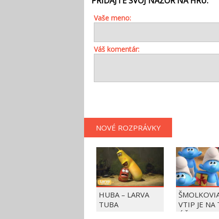
PRIDAJTE SVOJ NÁZOR NA HRU:
Vaše meno:
Váš komentár:
NOVÉ ROZPRÁVKY
HUBA – LARVA
ŠMOLKOVIA
TUBA
VTIP JE NA
ÚČET