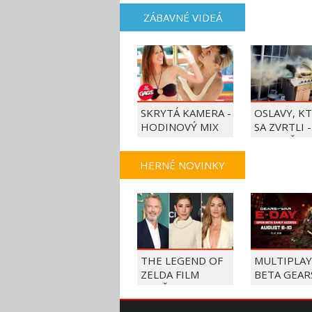
ZÁBAVNÉ VIDEÁ
SKRYTÁ KAMERA -
OSLAVY, K
HODINOVÝ MIX
SA ZVRTLI -
NAJLEPŠIE
TRAPASY T
HERNÉ NOVINKY
THE LEGEND OF
MULTIPLA
ZELDA FILM
BETA GEAR
ROZŠIRUJE
WAR E-DAY
OBSADENIE,
BEŽÍ