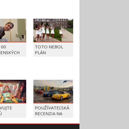
100
TOTO NEBOL
ČENSKÝCH
PLÁN
OV Z ROKU
VUJTE
POUŽÍVATEĽSKÁ
Ú
RECENZIA NA
TRONIKU A
FORZA HORIZON
E ŽIVOTY
6