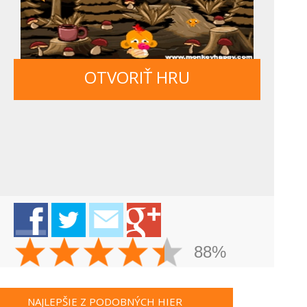
OTVORIŤ HRU
88%
NAJLEPŠIE Z PODOBNÝCH HIER