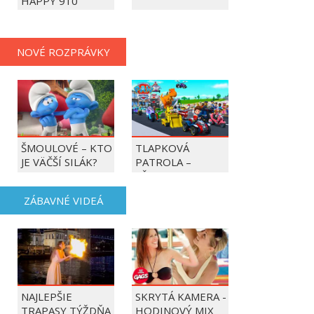
HAPPY 910
NOVÉ ROZPRÁVKY
ŠMOULOVÉ – KTO
TLAPKOVÁ
JE VÄČŠÍ SILÁK?
PATROLA –
VŠETKY LABKY DO
AKCIE!
ZÁBAVNÉ VIDEÁ
NAJLEPŠIE
SKRYTÁ KAMERA -
TRAPASY TÝŽDŇA
HODINOVÝ MIX