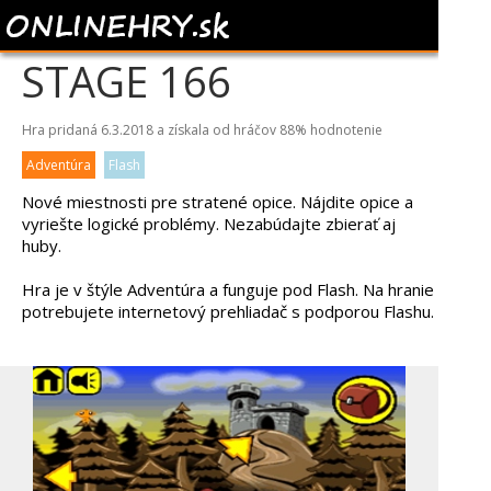
MONKEY GO HAPPY -
STAGE 166
Hra pridaná 6.3.2018 a získala od hráčov
88%
hodnotenie
Adventúra
Flash
Nové miestnosti pre stratené opice. Nájdite opice a
vyriešte logické problémy. Nezabúdajte zbierať aj
huby.
Hra je v štýle Adventúra a funguje pod Flash. Na hranie
potrebujete internetový prehliadač s podporou Flashu.