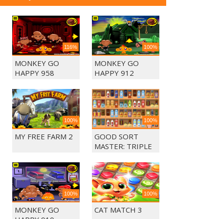
116%
100%
MONKEY GO
MONKEY GO
HAPPY 958
HAPPY 912
100%
100%
MY FREE FARM 2
GOOD SORT
MASTER: TRIPLE
MATCH
100%
100%
MONKEY GO
CAT MATCH 3