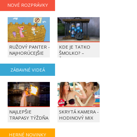
NOVÉ ROZPRÁVKY
RUŽOVÝ PANTER -
KDE JE TATKO
NAJHORÚCEJŠIE
ŠMOLKO? –
OBDOBIE ROKA
ŠMOLKOVIA
ZÁBAVNÉ VIDEÁ
NAJLEPŠIE
SKRYTÁ KAMERA -
TRAPASY TÝŽDŇA
HODINOVÝ MIX
HERNÉ NOVINKY