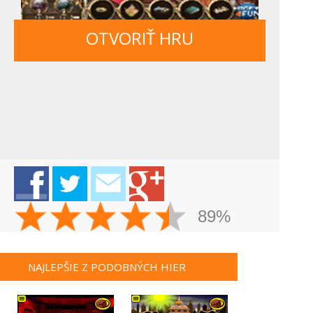
OTVORIŤ HRU
89%
NAJLEPŠIE Z PODOBNÝCH HIER