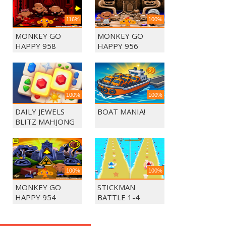
116%
100%
MONKEY GO
MONKEY GO
HAPPY 958
HAPPY 956
100%
100%
DAILY JEWELS
BOAT MANIA!
BLITZ MAHJONG
100%
100%
MONKEY GO
STICKMAN
HAPPY 954
BATTLE 1-4
PLAYERS