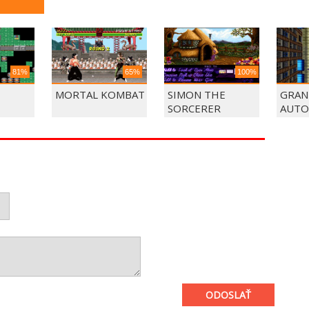
81%
65%
100%
MORTAL KOMBAT
SIMON THE
GRAN
SORCERER
AUTO
ODOSLAŤ