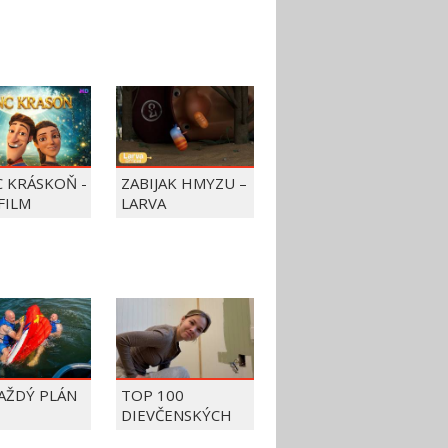
C KRÁSKOŇ -
ZABIJAK HMYZU –
FILM
LARVA
KAŽDÝ PLÁN
TOP 100
DIEVČENSKÝCH
FAILOV Z ROKU