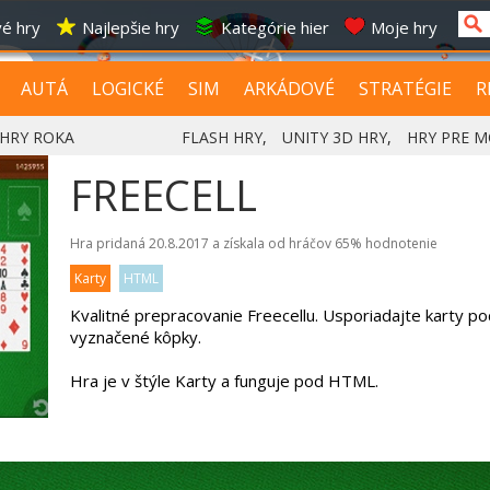
é hry
Najlepšie hry
Kategórie hier
Moje hry
AUTÁ
LOGICKÉ
SIM
ARKÁDOVÉ
STRATÉGIE
R
HRY ROKA
FLASH HRY
,
UNITY 3D HRY
,
HRY PRE M
FREECELL
Hra pridaná 20.8.2017 a získala od hráčov
65%
hodnotenie
Karty
HTML
Kvalitné prepracovanie Freecellu. Usporiadajte karty po
vyznačené kôpky.
Hra je v štýle Karty a funguje pod HTML.