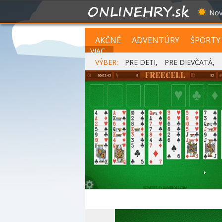
Nov
AKČNÉ
ADVENTÚRY
ŠPORTY
VIAC...
VÝBER:
PRE DETI
,
PRE DIEVČATÁ
,