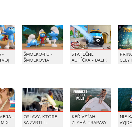
 -
ŠMOLKO-FU -
STATEČNÉ
PRIN
 TVOJ
ŠMOLKOVIA
AUTÍČKA – BALÍK
CELÝ 
PIERRE PRECLÍK
MERA -
OSLAVY, KTORÉ
KEĎ VZŤAH
NIE 
 MIX
SA ZVRTLI -
ZLYHÁ: TRAPASY
VYJDE
NAJLEPŠIE
PÁROV