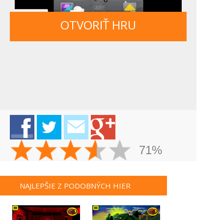
OTVORIŤ HRU
71%
NAJLEPŠIE Z PODOBNÝCH HIER