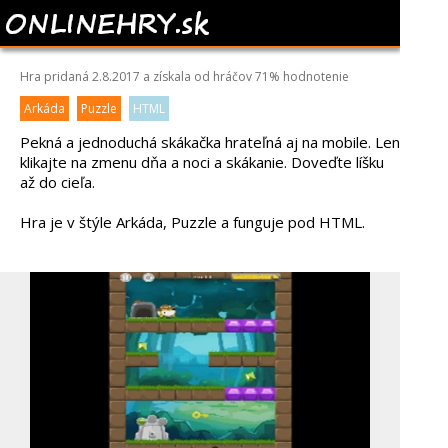
FOX ADVENTURER
Hra pridaná 2.8.2017 a získala od hráčov
71%
hodnotenie
Arkáda
Puzzle
HTML
Pekná a jednoduchá skákačka hrateľná aj na mobile. Len
klikajte na zmenu dňa a noci a skákanie. Doveďte líšku
až do cieľa.
Hra je v štýle Arkáda, Puzzle a funguje pod HTML.