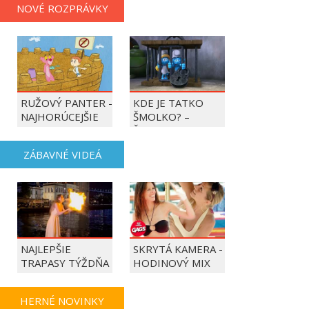
NOVÉ ROZPRÁVKY
RUŽOVÝ PANTER -
KDE JE TATKO
NAJHORÚCEJŠIE
ŠMOLKO? –
OBDOBIE ROKA
ŠMOLKOVIA
ZÁBAVNÉ VIDEÁ
NAJLEPŠIE
SKRYTÁ KAMERA -
TRAPASY TÝŽDŇA
HODINOVÝ MIX
HERNÉ NOVINKY