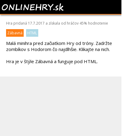
HOLD THE HYPE
Hra pridaná 17.7.2017 a získala od hráčov
45%
hodnotenie
Zábavná
HTML
Malá minihra pred začiatkom Hry od tróny. Zadržte
zombíkov s Hodorom čo najdlhšie. Klikajte na nich.
Hra je v štýle Zábavná a funguje pod HTML.