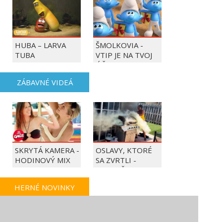
HUBA – LARVA
ŠMOLKOVIA -
TUBA
VTIP JE NA TVOJ
ÚČET
ZÁBAVNÉ VIDEÁ
SKRYTÁ KAMERA -
OSLAVY, KTORÉ
HODINOVÝ MIX
SA ZVRTLI -
NAJLEPŠIE
TRAPASY TÝŽDŇA
HERNÉ NOVINKY