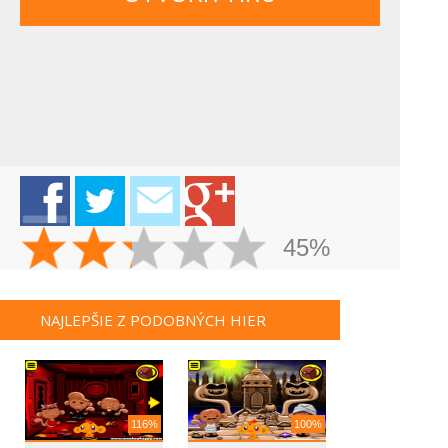
45%
NAJLEPŠIE Z PODOBNÝCH HIER
116%
100%