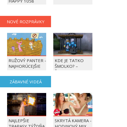
HAPPY 1058
NOVÉ ROZPRÁVKY
RUŽOVÝ PANTER -
KDE JE TATKO
NAJHORÚCEJŠIE
ŠMOLKO? –
OBDOBIE ROKA
ŠMOLKOVIA
ZÁBAVNÉ VIDEÁ
NAJLEPŠIE
SKRYTÁ KAMERA -
TRAPASY TÝŽDŇA
HODINOVÝ MIX