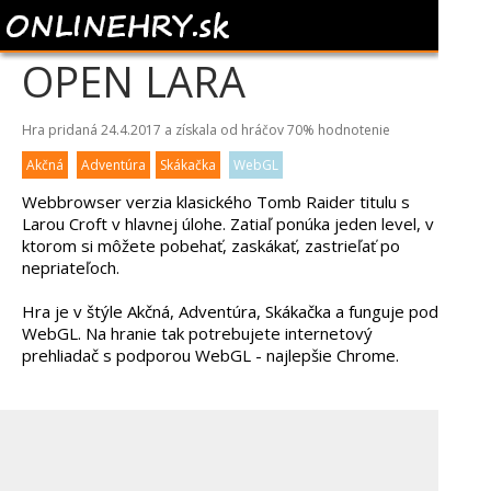
TOMB RAIDER -
OPEN LARA
Hra pridaná 24.4.2017 a získala od hráčov
70%
hodnotenie
Akčná
Adventúra
Skákačka
WebGL
Webbrowser verzia klasického Tomb Raider titulu s
Larou Croft v hlavnej úlohe. Zatiaľ ponúka jeden level, v
ktorom si môžete pobehať, zaskákať, zastrieľať po
nepriateľoch.
Hra je v štýle Akčná, Adventúra, Skákačka a funguje pod
WebGL. Na hranie tak potrebujete internetový
prehliadač s podporou WebGL - najlepšie Chrome.