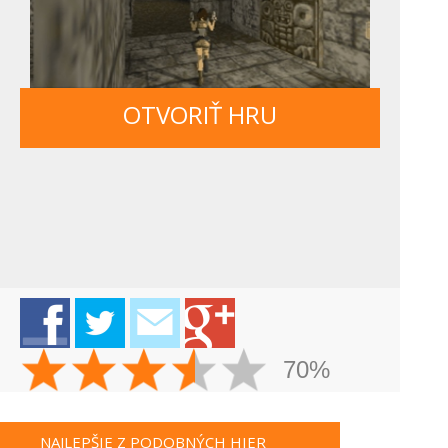
OTVORIŤ HRU
70%
NAJLEPŠIE Z PODOBNÝCH HIER