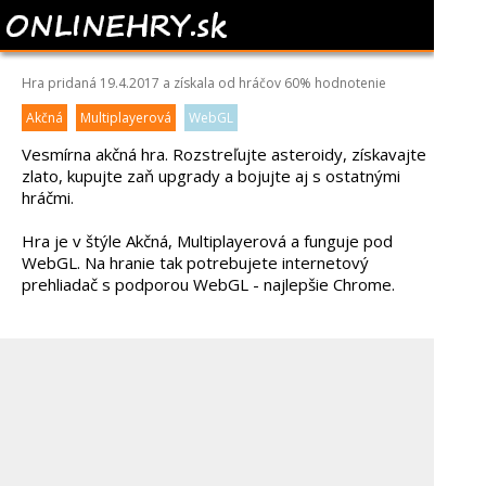
ASTROE.IO
Hra pridaná 19.4.2017 a získala od hráčov
60%
hodnotenie
Akčná
Multiplayerová
WebGL
Vesmírna akčná hra. Rozstreľujte asteroidy, získavajte
zlato, kupujte zaň upgrady a bojujte aj s ostatnými
hráčmi.
Hra je v štýle Akčná, Multiplayerová a funguje pod
WebGL. Na hranie tak potrebujete internetový
prehliadač s podporou WebGL - najlepšie Chrome.