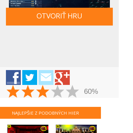
OTVORIŤ HRU
60%
NAJLEPŠIE Z PODOBNÝCH HIER