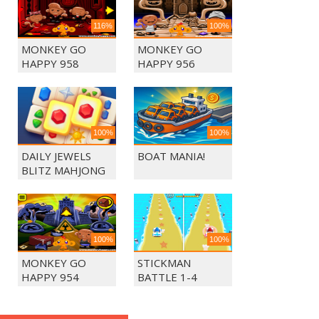
116%
100%
MONKEY GO
MONKEY GO
HAPPY 958
HAPPY 956
100%
100%
DAILY JEWELS
BOAT MANIA!
BLITZ MAHJONG
100%
100%
MONKEY GO
STICKMAN
HAPPY 954
BATTLE 1-4
PLAYERS