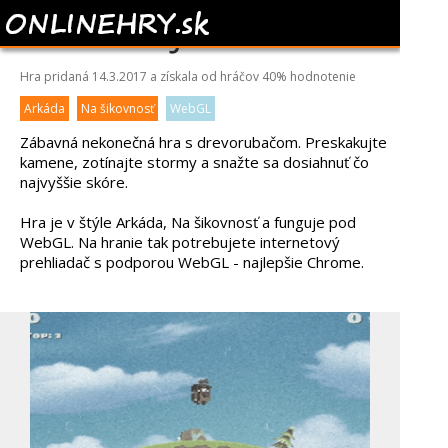
LUMBERJACK
Hra pridaná 14.3.2017 a získala od hráčov
40%
hodnotenie
Arkáda
Na šikovnosť
WebGL
Zábavná nekonečná hra s drevorubačom. Preskakujte
kamene, zotínajte stormy a snažte sa dosiahnuť čo
najvyššie skóre.
Hra je v štýle Arkáda, Na šikovnosť a funguje pod
WebGL. Na hranie tak potrebujete internetový
prehliadač s podporou WebGL - najlepšie Chrome.