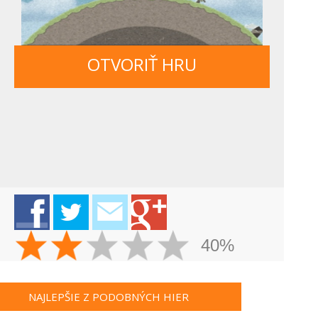
OTVORIŤ HRU
40%
NAJLEPŠIE Z PODOBNÝCH HIER