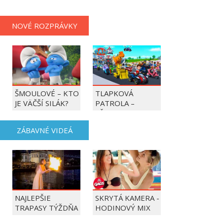
NOVÉ ROZPRÁVKY
ŠMOULOVÉ – KTO
TLAPKOVÁ
JE VÄČŠÍ SILÁK?
PATROLA –
VŠETKY LABKY DO
AKCIE!
ZÁBAVNÉ VIDEÁ
NAJLEPŠIE
SKRYTÁ KAMERA -
TRAPASY TÝŽDŇA
HODINOVÝ MIX