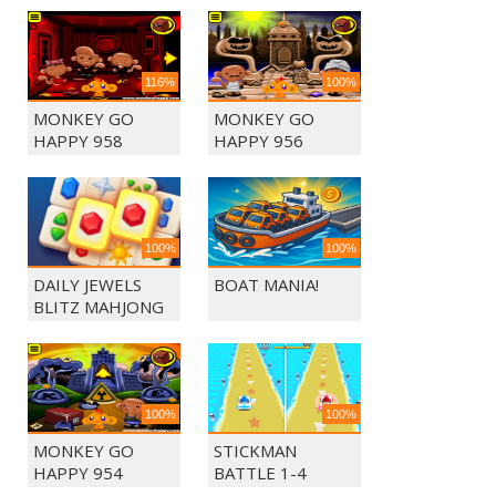
116%
100%
MONKEY GO
MONKEY GO
HAPPY 958
HAPPY 956
100%
100%
DAILY JEWELS
BOAT MANIA!
BLITZ MAHJONG
100%
100%
MONKEY GO
STICKMAN
HAPPY 954
BATTLE 1-4
PLAYERS