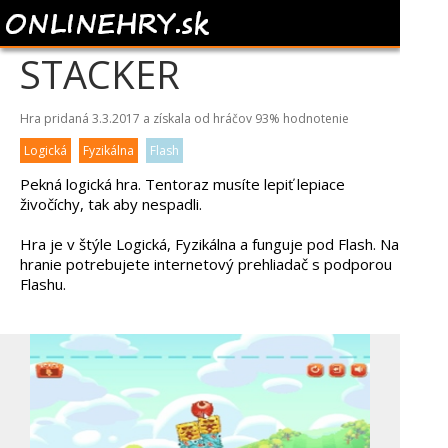
SUPER STICKY
STACKER
Hra pridaná 3.3.2017 a získala od hráčov
93%
hodnotenie
Logická
Fyzikálna
Flash
Pekná logická hra. Tentoraz musíte lepiť lepiace
živočíchy, tak aby nespadli.
Hra je v štýle Logická, Fyzikálna a funguje pod Flash. Na
hranie potrebujete internetový prehliadač s podporou
Flashu.