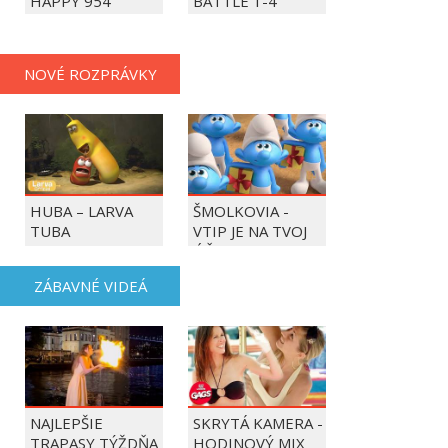
HAPPY 954
BATTLE 1-4
PLAYERS
NOVÉ ROZPRÁVKY
HUBA – LARVA
ŠMOLKOVIA -
TUBA
VTIP JE NA TVOJ
ÚČET
ZÁBAVNÉ VIDEÁ
NAJLEPŠIE
SKRYTÁ KAMERA -
TRAPASY TÝŽDŇA
HODINOVÝ MIX