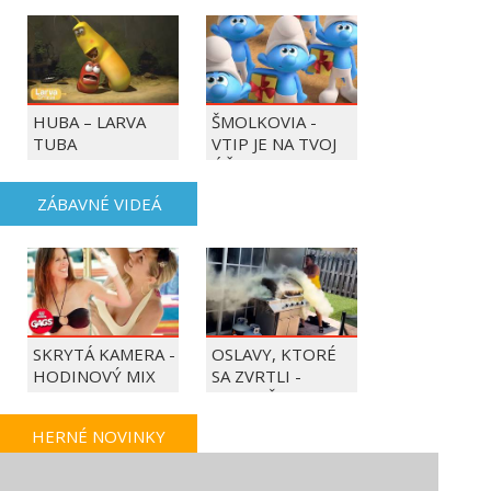
HUBA – LARVA
ŠMOLKOVIA -
TUBA
VTIP JE NA TVOJ
ÚČET
ZÁBAVNÉ VIDEÁ
SKRYTÁ KAMERA -
OSLAVY, KTORÉ
HODINOVÝ MIX
SA ZVRTLI -
NAJLEPŠIE
TRAPASY TÝŽDŇA
HERNÉ NOVINKY