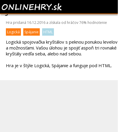
JEWEL ACADEMY
Hra pridaná 16.12.2016 a získala od hráčov
76%
hodnotenie
Logická
Spájanie
HTML
Logická spojovačka kryštálov s peknou ponukou levelov
a možnosťami. Vašou úlohou je spojiť aspoň tri rovnaké
kryštály vedľa seba, alebo nad sebou.
Hra je v štýle Logická, Spájanie a funguje pod HTML.