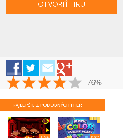
OTVORIŤ HRU
76%
NAJLEPŠIE Z PODOBNÝCH HIER
116%
100%