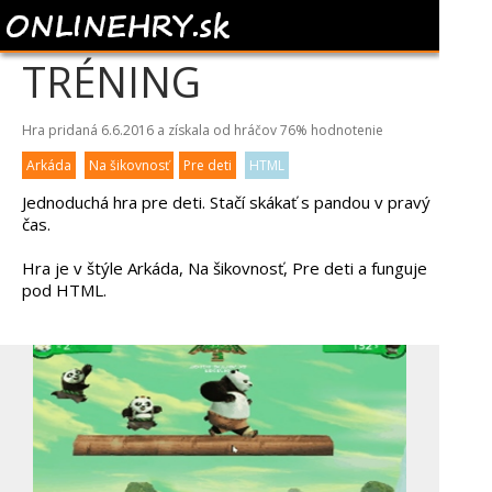
KUNG FU PANDA 3 -
TRÉNING
Hra pridaná 6.6.2016 a získala od hráčov
76%
hodnotenie
Arkáda
Na šikovnosť
Pre deti
HTML
Jednoduchá hra pre deti. Stačí skákať s pandou v pravý
čas.
Hra je v štýle Arkáda, Na šikovnosť, Pre deti a funguje
pod HTML.