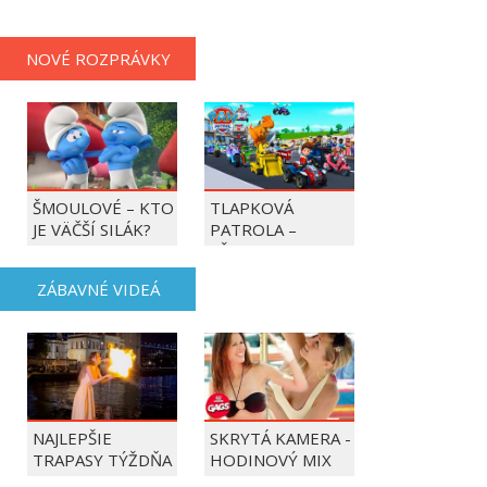
NOVÉ ROZPRÁVKY
ŠMOULOVÉ – KTO
TLAPKOVÁ
JE VÄČŠÍ SILÁK?
PATROLA –
VŠETKY LABKY DO
AKCIE!
ZÁBAVNÉ VIDEÁ
NAJLEPŠIE
SKRYTÁ KAMERA -
TRAPASY TÝŽDŇA
HODINOVÝ MIX