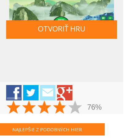
OTVORIŤ HRU
76%
NAJLEPŠIE Z PODOBNÝCH HIER