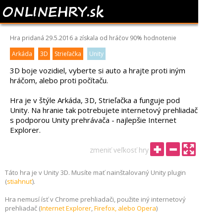
IRON MADNESS
Hra pridaná 29.5.2016 a získala od hráčov
90%
hodnotenie
Arkáda
3D
Strieľačka
Unity
3D boje vozidiel, vyberte si auto a hrajte proti iným
hráčom, alebo proti počítaču.
Hra je v štýle Arkáda, 3D, Strieľačka a funguje pod
Unity. Na hranie tak potrebujete internetový prehliadač
s podporou Unity prehrávača - najlepšie Internet
Explorer.
zmeniť veľkosť hry
Táto hra je v Unity 3D. Musíte mať nainštalovaný Unity plugin
(
stiahnuť
).
Hra nemusí ísť v Chrome prehliadači, použite iný internetový
prehliadač (
Internet Explorer
,
Firefox, alebo
Opera
)