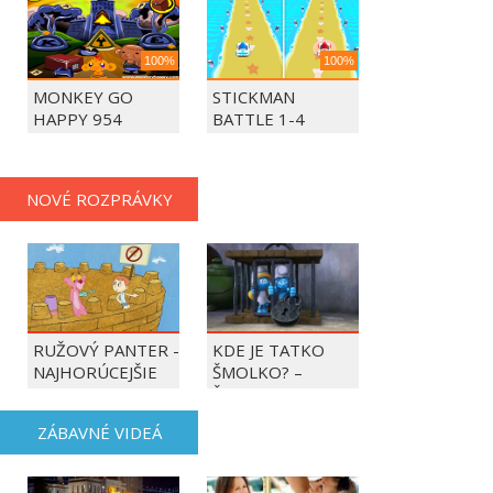
100%
100%
MONKEY GO
STICKMAN
HAPPY 954
BATTLE 1-4
PLAYERS
NOVÉ ROZPRÁVKY
RUŽOVÝ PANTER -
KDE JE TATKO
NAJHORÚCEJŠIE
ŠMOLKO? –
OBDOBIE ROKA
ŠMOLKOVIA
ZÁBAVNÉ VIDEÁ