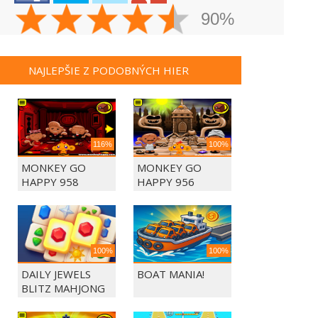
90%
NAJLEPŠIE Z PODOBNÝCH HIER
116%
100%
MONKEY GO
MONKEY GO
HAPPY 958
HAPPY 956
100%
100%
DAILY JEWELS
BOAT MANIA!
BLITZ MAHJONG