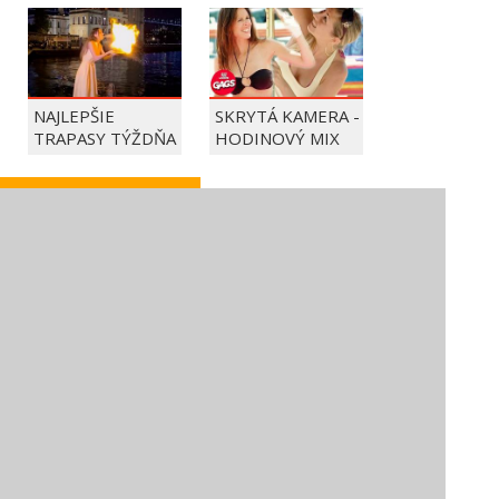
NAJLEPŠIE
SKRYTÁ KAMERA -
TRAPASY TÝŽDŇA
HODINOVÝ MIX
HERNÉ NOVINKY
GTA VI MÁ PODĽA
WAY OF THE
TAKE-TWO
HUNTER 2 VYJDE
BEZPRECEDENTNÉ
V SEPTEMBRI NA
PREDOBJEDNÁVKY
PC A KONZOLÁCH
(c) 2019 SECTOR Online Entertainment / kontakt:
sector@sector.sk