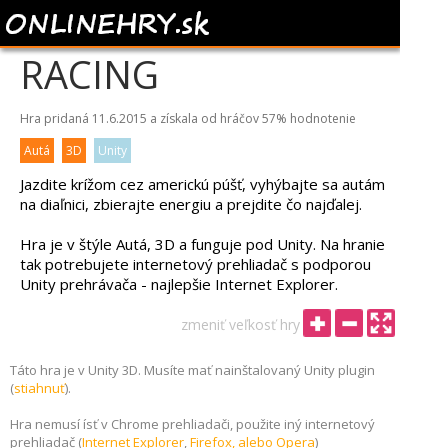
VINTAGE AMERICAN
RACING
Hra pridaná 11.6.2015 a získala od hráčov
57%
hodnotenie
Autá
3D
Unity
Jazdite krížom cez americkú púšť, vyhýbajte sa autám
na diaľnici, zbierajte energiu a prejdite čo najďalej.
Hra je v štýle Autá, 3D a funguje pod Unity. Na hranie
tak potrebujete internetový prehliadač s podporou
Unity prehrávača - najlepšie Internet Explorer.
zmeniť veľkosť hry
Táto hra je v Unity 3D. Musíte mať nainštalovaný Unity plugin
(
stiahnuť
).
Hra nemusí ísť v Chrome prehliadači, použite iný internetový
prehliadač (
Internet Explorer
,
Firefox, alebo
Opera
)