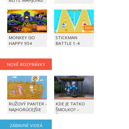
BLITZ MAHJONG
100%
100%
MONKEY GO
STICKMAN
HAPPY 954
BATTLE 1-4
PLAYERS
NOVÉ ROZPRÁVKY
RUŽOVÝ PANTER -
KDE JE TATKO
NAJHORÚCEJŠIE
ŠMOLKO? –
OBDOBIE ROKA
ŠMOLKOVIA
ZÁBAVNÉ VIDEÁ