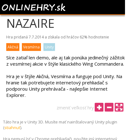
WINGS OF SAINT
NAZAIRE
Hra pridaná 7.7.2014 a získala od hráčov
62%
hodnotenie
Akčná
Vesmírna
Unity
Síce zatiaľ len demo, ale aj tak ponúka jedinečný zážitok
z vesmírnej akcie v štýle klasického Wing Commandera.
Hra je v štýle Akčná, Vesmírna a funguje pod Unity. Na
hranie tak potrebujete internetový prehliadač s
podporou Unity prehrávača - najlepšie Internet
Explorer.
zmeniť veľkosť hry
Táto hra je v Unity 3D. Musíte mať nainštalovaný Unity plugin
(
stiahnuť
).
Hra nemusí ísť v Chrome prehliadači, použite iný internetový