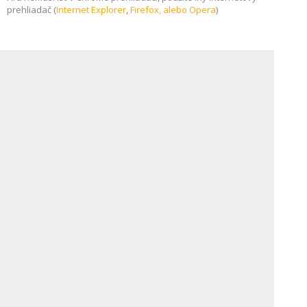
prehliadač (
Internet Explorer
,
Firefox, alebo
Opera
)