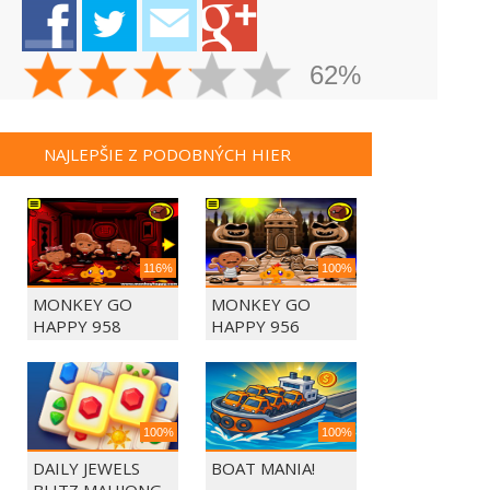
62%
NAJLEPŠIE Z PODOBNÝCH HIER
116%
100%
MONKEY GO
MONKEY GO
HAPPY 958
HAPPY 956
100%
100%
DAILY JEWELS
BOAT MANIA!