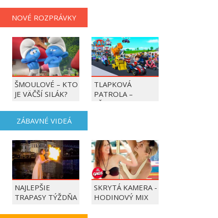
NOVÉ ROZPRÁVKY
ŠMOULOVÉ – KTO
TLAPKOVÁ
JE VÄČŠÍ SILÁK?
PATROLA –
VŠETKY LABKY DO
AKCIE!
ZÁBAVNÉ VIDEÁ
NAJLEPŠIE
SKRYTÁ KAMERA -
TRAPASY TÝŽDŇA
HODINOVÝ MIX