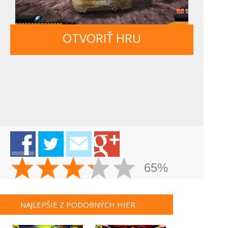
OTVORIŤ HRU
65%
NAJLEPŠIE Z PODOBNÝCH HIER