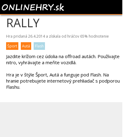
DIABLO VALLEY
RALLY
Hra pridaná 26.4.2014 a získala od hráčov
65%
hodnotenie
Šport
Autá
Flash
Jazdite krížom cez údolia na offroad autách. Používajte
nitro, vyhrávajte a meňte vozidlá.
Hra je v štýle Šport, Autá a funguje pod Flash. Na
hranie potrebujete internetový prehliadač s podporou
Flashu.