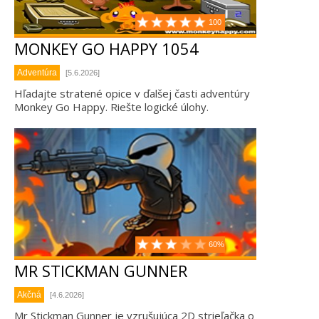
100
MONKEY GO HAPPY 1054
Adventúra
[5.6.2026]
Hľadajte stratené opice v ďalšej časti adventúry
Monkey Go Happy. Riešte logické úlohy.
60%
MR STICKMAN GUNNER
Akčná
[4.6.2026]
Mr Stickman Gunner je vzrušujúca 2D strieľačka o