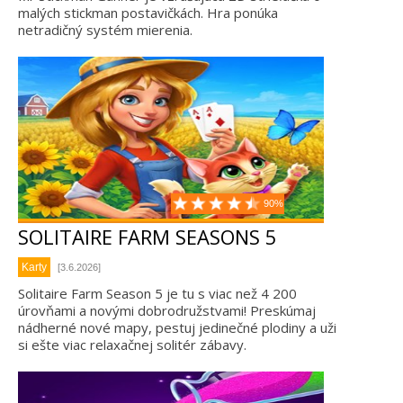
malých stickman postavičkách. Hra ponúka
netradičný systém mierenia.
90%
SOLITAIRE FARM SEASONS 5
Karty
[3.6.2026]
Solitaire Farm Season 5 je tu s viac než 4 200
úrovňami a novými dobrodružstvami! Preskúmaj
nádherné nové mapy, pestuj jedinečné plodiny a uži
si ešte viac relaxačnej solitér zábavy.