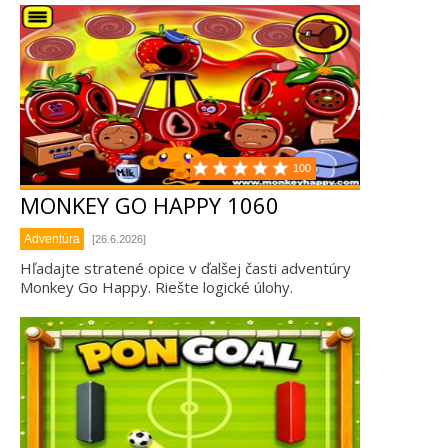
100
MONKEY GO HAPPY 1060
Adventúra
[26.6.2026]
Hľadajte stratené opice v ďalšej časti adventúry
Monkey Go Happy. Riešte logické úlohy.