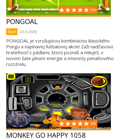
100
PONGOAL
Šport
[21.6.2026]
PONGOAL je vzrušujúcou kombináciou klasického
Pongu a napínavej futbalovej akcie! Zaži nadčasovú
hrateľnosť s pádlami, ktorú poznáš a miluješ, v
novom šate plnom energie a intenzity penaltového
rozstrelu.
100
MONKEY GO HAPPY 1058