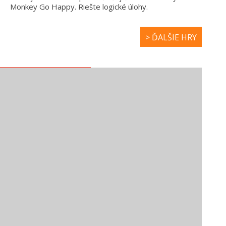
Monkey Go Happy. Riešte logické úlohy.
> ĎALŠIE HRY
NOVÉ ROZPRÁVKY
HUBA – LARVA
ŠMOLKOVIA -
TUBA
VTIP JE NA TVOJ
ÚČET
ZÁBAVNÉ VIDEÁ