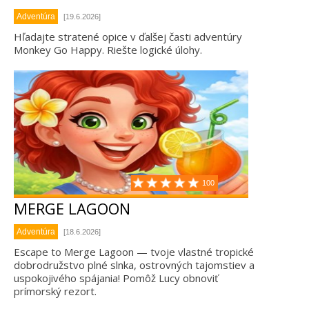
Adventúra
[19.6.2026]
Hľadajte stratené opice v ďalšej časti adventúry
Monkey Go Happy. Riešte logické úlohy.
100
MERGE LAGOON
Adventúra
[18.6.2026]
Escape to Merge Lagoon — tvoje vlastné tropické
dobrodružstvo plné slnka, ostrovných tajomstiev a
uspokojivého spájania! Pomôž Lucy obnoviť
prímorský rezort.