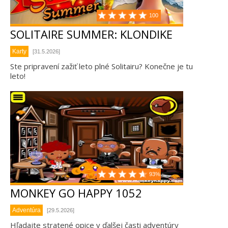
100
SOLITAIRE SUMMER: KLONDIKE
Karty
[31.5.2026]
Ste pripravení zažiť leto plné Solitairu? Konečne je tu
leto!
93%
MONKEY GO HAPPY 1052
Adventúra
[29.5.2026]
Hľadajte stratené opice v ďalšej časti adventúry