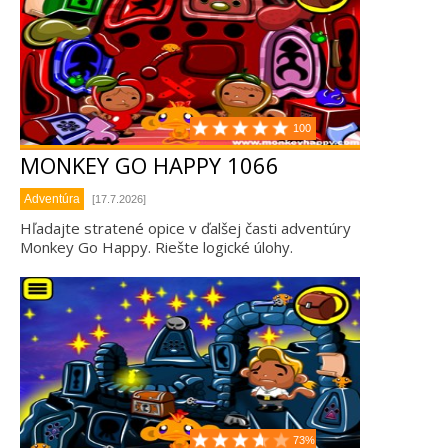
100
MONKEY GO HAPPY 1066
Adventúra
[17.7.2026]
Hľadajte stratené opice v ďalšej časti adventúry
Monkey Go Happy. Riešte logické úlohy.
73%