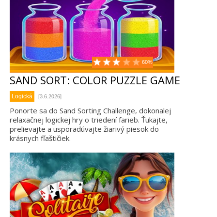
60%
SAND SORT: COLOR PUZZLE GAME
Logická
[3.6.2026]
Ponorte sa do Sand Sorting Challenge, dokonalej
relaxačnej logickej hry o triedení farieb. Ťukajte,
prelievajte a usporadúvajte žiarivý piesok do
krásnych fľaštičiek.