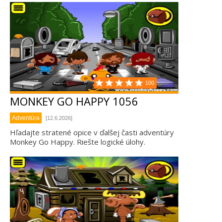
100
MONKEY GO HAPPY 1056
Adventúra
[12.6.2026]
Hľadajte stratené opice v ďalšej časti adventúry
Monkey Go Happy. Riešte logické úlohy.