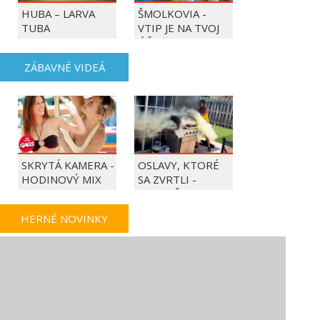
HUBA – LARVA
ŠMOLKOVIA -
TUBA
VTIP JE NA TVOJ
ÚČET
ZÁBAVNÉ VIDEÁ
SKRYTÁ KAMERA -
OSLAVY, KTORÉ
HODINOVÝ MIX
SA ZVRTLI -
NAJLEPŠIE
TRAPASY TÝŽDŇA
HERNÉ NOVINKY
CARGO, PLEASE! JE
MOONLIGHTER 2