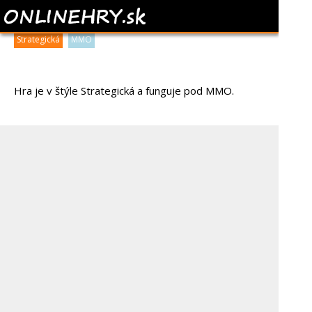
Hra pridaná 4.2.2013 a získala od hráčov
100%
hodnotenie
Strategická
MMO
Hra je v štýle Strategická a funguje pod MMO.