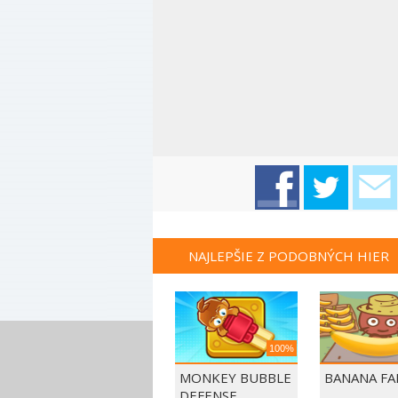
NAJLEPŠIE Z PODOBNÝCH HIER
100%
MONKEY BUBBLE
BANANA F
DEFENSE