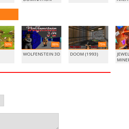
50%
86%
75%
WOLFENSTEIN 3D
DOOM (1993)
JEWE
MINE