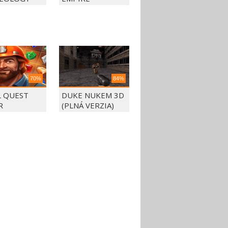
70%
84%
L QUEST
DUKE NUKEM 3D
R
(PLNÁ VERZIA)