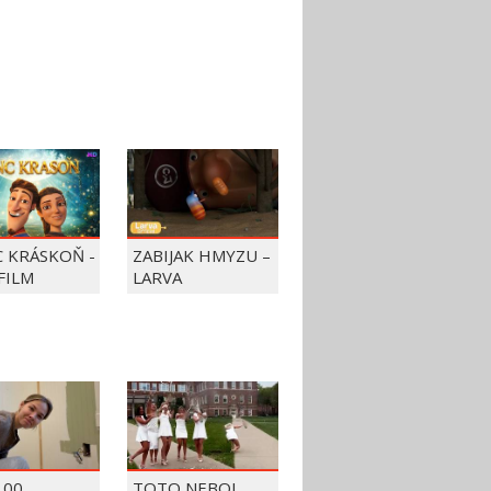
C KRÁSKOŇ -
ZABIJAK HMYZU –
FILM
LARVA
100
TOTO NEBOL