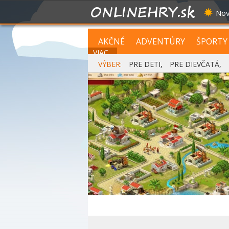
Nov
AKČNÉ
ADVENTÚRY
ŠPORTY
VIAC...
VÝBER:
PRE DETI
,
PRE DIEVČATÁ
,