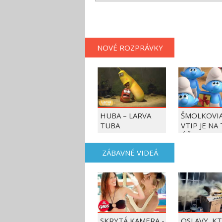
NOVÉ ROZPRÁVKY
HUBA – LARVA
ŠMOLKOVIA
TUBA
VTIP JE NA
ÚČET
ZÁBAVNÉ VIDEÁ
SKRYTÁ KAMERA -
OSLAVY, K