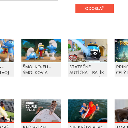
ODOSLAŤ
 -
ŠMOLKO-FU -
STATEČNÉ
PRIN
 TVOJ
ŠMOLKOVIA
AUTÍČKA – BALÍK
CELÝ 
PIERRE PRECLÍK
TORÉ
KEĎ VZŤAH
NIE KAŽDÝ PLÁN
TOP 