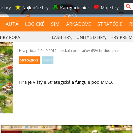
é hry
Najlepšie hry
Kategórie hier
Moje hry
AUTÁ
LOGICKÉ
SIM
ARKÁDOVÉ
STRATÉGIE
R
HRY ROKA
FLASH HRY
,
UNITY 3D HRY
,
HRY PRE M
Hra pridaná 24.9.2012 a získala od hráčov
63%
hodnotenie
Strategická
MMO
Hra je v štýle Strategická a funguje pod MMO.