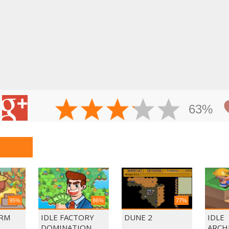
63%
95%
86%
77%
ARM
IDLE FACTORY
DUNE 2
IDLE
DOMINATION
ARCH