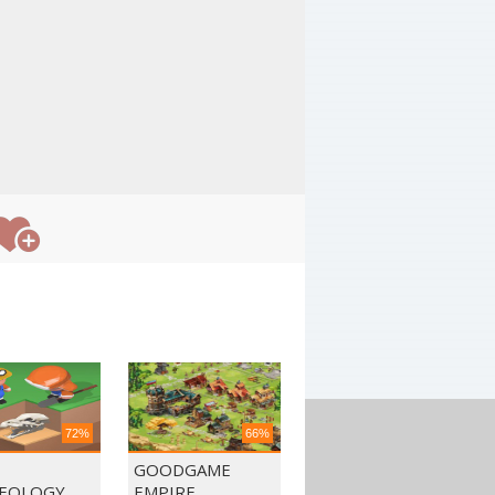
72%
66%
GOODGAME
EOLOGY
EMPIRE