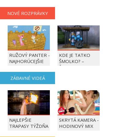
NOVÉ ROZPRÁVKY
RUŽOVÝ PANTER -
KDE JE TATKO
NAJHORÚCEJŠIE
ŠMOLKO? –
OBDOBIE ROKA
ŠMOLKOVIA
ZÁBAVNÉ VIDEÁ
NAJLEPŠIE
SKRYTÁ KAMERA -
TRAPASY TÝŽDŇA
HODINOVÝ MIX