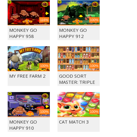
116%
100%
MONKEY GO
MONKEY GO
HAPPY 958
HAPPY 912
100%
100%
MY FREE FARM 2
GOOD SORT
MASTER: TRIPLE
MATCH
100%
100%
MONKEY GO
CAT MATCH 3
HAPPY 910