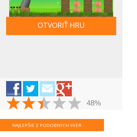
OTVORIŤ HRU
48%
NAJLEPŠIE Z PODOBNÝCH HIER