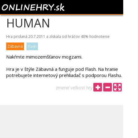
FEED ME BRAINS
HUMAN
Hra pridaná 20.7.2011 a získala od hráčov
48%
hodnotenie
Zábavná
Flash
Nakŕmte mimozemšťanov mogzami.
Hra je v štýle Zábavná a funguje pod Flash. Na hranie
potrebujete internetový prehliadač s podporou Flashu.
zmeniť veľkosť hry