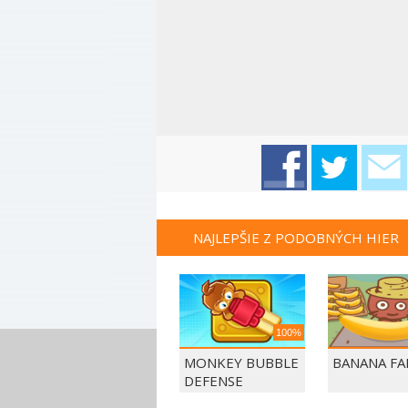
NAJLEPŠIE Z PODOBNÝCH HIER
100%
MONKEY BUBBLE
BANANA F
DEFENSE