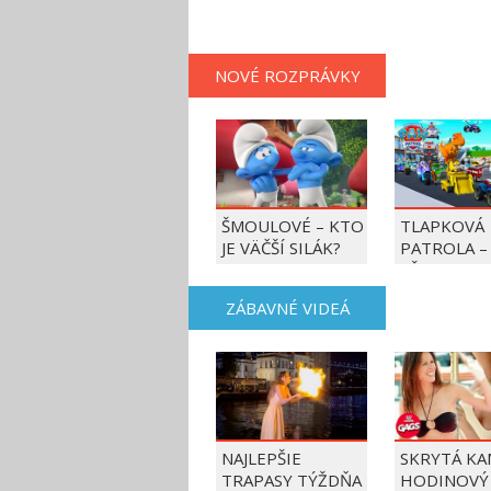
NOVÉ ROZPRÁVKY
ŠMOULOVÉ – KTO
TLAPKOVÁ
JE VÄČŠÍ SILÁK?
PATROLA –
VŠETKY LA
AKCIE!
ZÁBAVNÉ VIDEÁ
NAJLEPŠIE
SKRYTÁ KA
TRAPASY TÝŽDŇA
HODINOVÝ