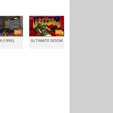
75%
60%
 (1993)
ULTIMATE DOOM