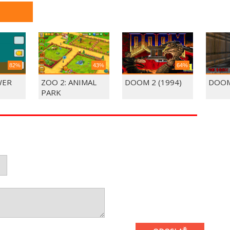
82%
43%
64%
WER
ZOO 2: ANIMAL
DOOM 2 (1994)
DOOM
PARK