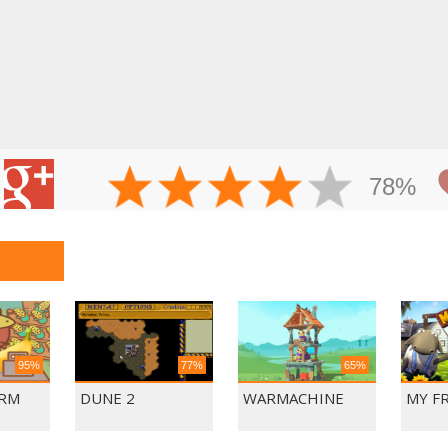
78%
95%
77%
65%
ARM
DUNE 2
WARMACHINE
MY F