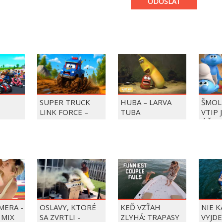
ODOSLAŤ
SUPER TRUCK
HUBA – LARVA
ŠMOL
LINK FORCE –
TUBA
VTIP 
BKY DO
SUPER TRUCK
ÚČET
ZACHRAŇUJE DEŇ
ZMRZLINY!
MERA -
OSLAVY, KTORÉ
KEĎ VZŤAH
NIE 
 MIX
SA ZVRTLI -
ZLYHÁ: TRAPASY
VYJDE