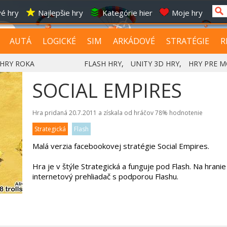
é hry
Najlepšie hry
Kategórie hier
Moje hry
AUTÁ
LOGICKÉ
SIM
ARKÁDOVÉ
STRATÉGIE
R
HRY ROKA
FLASH HRY
,
UNITY 3D HRY
,
HRY PRE M
SOCIAL EMPIRES
Hra pridaná 20.7.2011 a získala od hráčov
78%
hodnotenie
Strategická
Flash
Malá verzia facebookovej stratégie Social Empires.
Hra je v štýle Strategická a funguje pod Flash. Na hrani
internetový prehliadač s podporou Flashu.