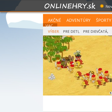
Nov
AKČNÉ
ADVENTÚRY
ŠPORTY
VIAC...
VÝBER:
PRE DETI
,
PRE DIEVČATÁ
,