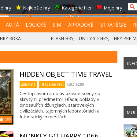
é hry
Najlepšie hry
Kategórie hier
Moje hry
AUTÁ
LOGICKÉ
SIM
ARKÁDOVÉ
STRATÉGIE
R
HRY ROKA
FLASH HRY
,
UNITY 3D HRY
,
HRY PRE M
INF
HIDDEN OBJECT TIME TRAVEL
Zábavná
Hľadanie vecí
[18.7.2026]
Cestuj časom a objav úžasné scény so
skrytými predmetmi! Hľadaj poklady v
dinosauřích džungliach, starovekých
civilizáciách, tajomných laboratóriách a
MUL
futuristických mestách.
100
MONKEY GO HAPPY 1066