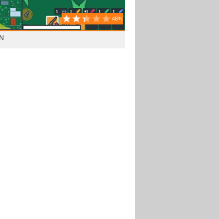
48%
N