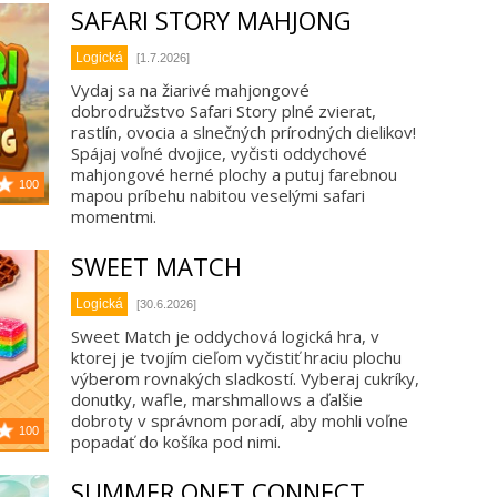
SAFARI STORY MAHJONG
Logická
[1.7.2026]
Vydaj sa na žiarivé mahjongové
dobrodružstvo Safari Story plné zvierat,
rastlín, ovocia a slnečných prírodných dielikov!
Spájaj voľné dvojice, vyčisti oddychové
mahjongové herné plochy a putuj farebnou
100
mapou príbehu nabitou veselými safari
momentmi.
SWEET MATCH
Logická
[30.6.2026]
Sweet Match je oddychová logická hra, v
ktorej je tvojím cieľom vyčistiť hraciu plochu
výberom rovnakých sladkostí. Vyberaj cukríky,
donutky, wafle, marshmallows a ďalšie
dobroty v správnom poradí, aby mohli voľne
100
popadať do košíka pod nimi.
SUMMER ONET CONNECT