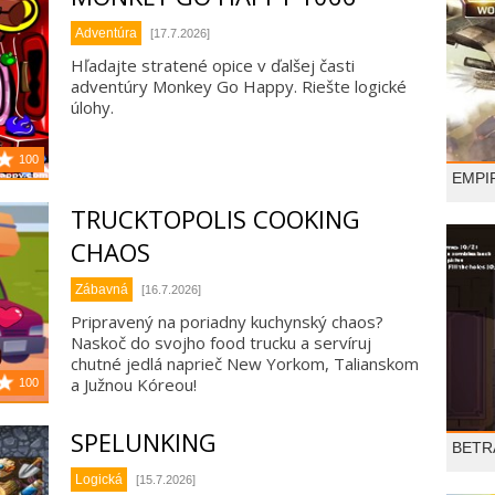
Adventúra
[17.7.2026]
Hľadajte stratené opice v ďalšej časti
adventúry Monkey Go Happy. Riešte logické
úlohy.
100
EMPI
TRUCKTOPOLIS COOKING
CHAOS
Zábavná
[16.7.2026]
Pripravený na poriadny kuchynský chaos?
Naskoč do svojho food trucku a servíruj
chutné jedlá naprieč New Yorkom, Talianskom
a Južnou Kóreou!
100
SPELUNKING
BETR
Logická
[15.7.2026]