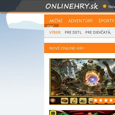
Nov
AKČNÉ
ADVENTÚRY
ŠPORTY
VIAC...
VÝBER:
PRE DETI
,
PRE DIEVČATÁ
,
NOVÉ ONLINE HRY