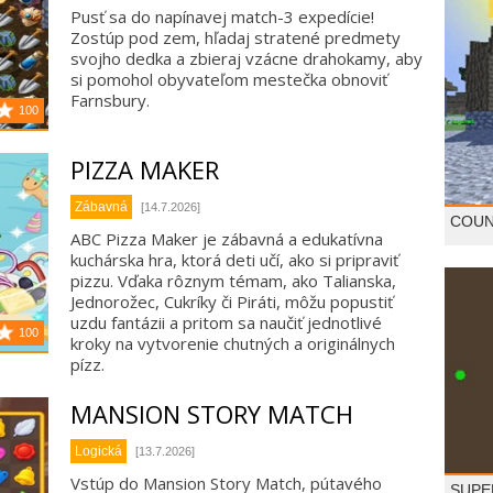
Pusť sa do napínavej match-3 expedície!
Zostúp pod zem, hľadaj stratené predmety
svojho dedka a zbieraj vzácne drahokamy, aby
si pomohol obyvateľom mestečka obnoviť
Farnsbury.
100
PIZZA MAKER
Zábavná
[14.7.2026]
COUN
ABC Pizza Maker je zábavná a edukatívna
kuchárska hra, ktorá deti učí, ako si pripraviť
pizzu. Vďaka rôznym témam, ako Talianska,
Jednorožec, Cukríky či Piráti, môžu popustiť
uzdu fantázii a pritom sa naučiť jednotlivé
100
kroky na vytvorenie chutných a originálnych
pízz.
MANSION STORY MATCH
Logická
[13.7.2026]
Vstúp do Mansion Story Match, pútavého
SUPE