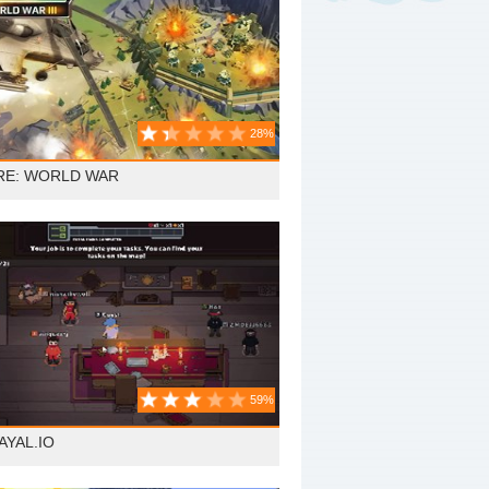
28%
RE: WORLD WAR
59%
AYAL.IO