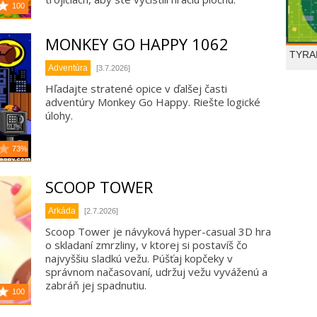
100
MONKEY GO HAPPY 1062
TYRA
Adventúra
[3.7.2026]
Hľadajte stratené opice v ďalšej časti
adventúry Monkey Go Happy. Riešte logické
úlohy.
73%
SCOOP TOWER
Arkáda
[2.7.2026]
Scoop Tower je návyková hyper-casual 3D hra
o skladaní zmrzliny, v ktorej si postavíš čo
najvyššiu sladkú vežu. Púšťaj kopčeky v
správnom načasovaní, udržuj vežu vyváženú a
zabráň jej spadnutiu.
100