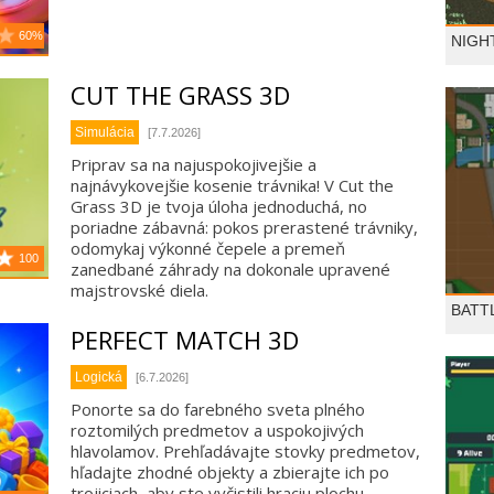
60%
NIGH
CUT THE GRASS 3D
Simulácia
[7.7.2026]
Priprav sa na najuspokojivejšie a
najnávykovejšie kosenie trávnika! V Cut the
Grass 3D je tvoja úloha jednoduchá, no
poriadne zábavná: pokos prerastené trávniky,
odomykaj výkonné čepele a premeň
100
zanedbané záhrady na dokonale upravené
majstrovské diela.
BATT
PERFECT MATCH 3D
Logická
[6.7.2026]
Ponorte sa do farebného sveta plného
roztomilých predmetov a uspokojivých
hlavolamov. Prehľadávajte stovky predmetov,
hľadajte zhodné objekty a zbierajte ich po
trojiciach, aby ste vyčistili hraciu plochu.