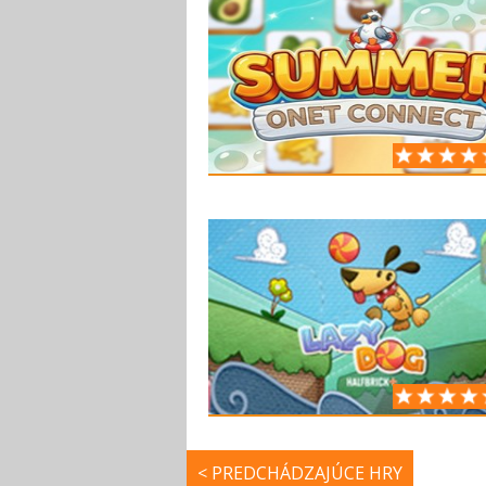
< PREDCHÁDZAJÚCE HRY