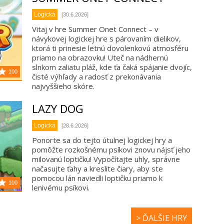
Logická
[30.6.2026]
Vitaj v hre Summer Onet Connect – v
návykovej logickej hre s párovaním dielikov,
ktorá ti prinesie letnú dovolenkovú atmosféru
priamo na obrazovku! Uteč na nádhernú
slnkom zaliatu pláž, kde ťa čaká spájanie dvojíc,
100
čisté výhľady a radosť z prekonávania
najvyššieho skóre.
LAZY DOG
Logická
[28.6.2026]
Ponorte sa do tejto útulnej logickej hry a
pomôžte rozkošnému psíkovi znovu nájsť jeho
milovanú loptičku! Vypočítajte uhly, správne
načasujte ťahy a kreslite čiary, aby ste
pomocou lán naviedli loptičku priamo k
100
lenivému psíkovi.
> ĎALŠIE HRY