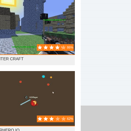
86%
TER CRAFT
62%
RHERO.IO