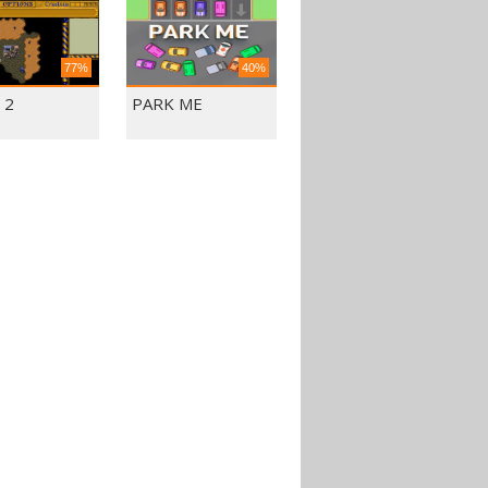
77%
40%
 2
PARK ME