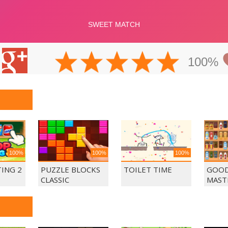
100%
100%
100%
100%
ING 2
PUZZLE BLOCKS
TOILET TIME
GOOD
CLASSIC
MAST
MAT