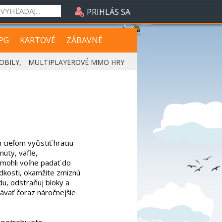
PRIHLÁS SA
PG
KARTOVÉ
ZÁBAVNÉ
OBILY
,
MULTIPLAYEROVÉ MMO HRY
cieľom vyčistiť hraciu
nuty, vafle,
mohli voľne padať do
adkosti, okamžite zmiznú
u, odstraňuj bloky a
ávať čoraz náročnejšie