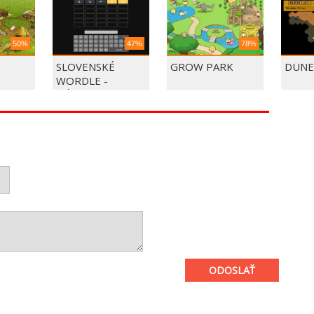
50%
47%
78%
SLOVENSKÉ
GROW PARK
DUNE
WORDLE -
HÁDAJTE SLOVO
ODOSLAŤ