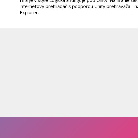
Hra je v štýle Logická a funguje pod Unity. Na hranie ta
internetový prehliadač s podporou Unity prehrávača - na
Explorer.