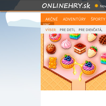
Nov
AKČNÉ
ADVENTÚRY
ŠPORTY
VIAC...
VÝBER:
PRE DETI
,
PRE DIEVČATÁ
,