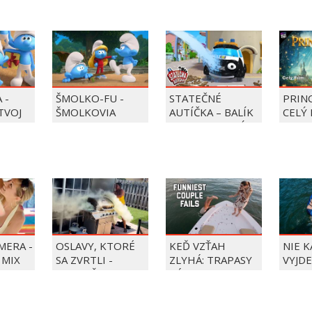
 -
ŠMOLKO-FU -
STATEČNÉ
PRIN
 TVOJ
ŠMOLKOVIA
AUTÍČKA – BALÍK
CELÝ 
PIERRE PRECLÍK
MERA -
OSLAVY, KTORÉ
KEĎ VZŤAH
NIE 
 MIX
SA ZVRTLI -
ZLYHÁ: TRAPASY
VYJDE
NAJLEPŠIE
PÁROV
TRAPASY TÝŽDŇA