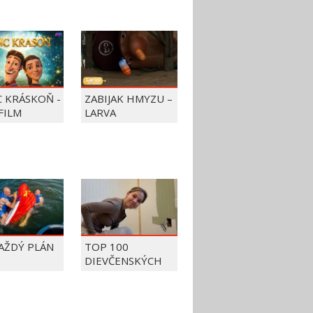
C KRÁSKOŇ -
ZABIJAK HMYZU –
FILM
LARVA
KAŽDÝ PLÁN
TOP 100
DIEVČENSKÝCH
FAILOV Z ROKU
2026