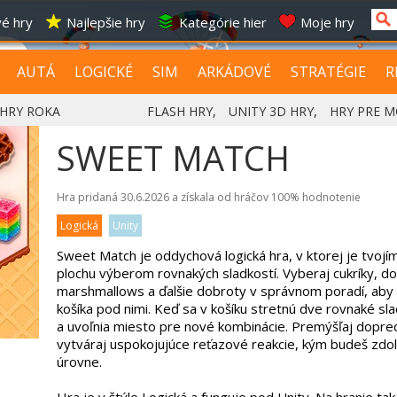
é hry
Najlepšie hry
Kategórie hier
Moje hry
AUTÁ
LOGICKÉ
SIM
ARKÁDOVÉ
STRATÉGIE
R
HRY ROKA
FLASH HRY
,
UNITY 3D HRY
,
HRY PRE M
SWEET MATCH
Hra pridaná 30.6.2026 a získala od hráčov
100%
hodnotenie
Logická
Unity
Sweet Match je oddychová logická hra, v ktorej je tvojím 
plochu výberom rovnakých sladkostí. Vyberaj cukríky, do
marshmallows a ďalšie dobroty v správnom poradí, aby 
košíka pod nimi. Keď sa v košíku stretnú dve rovnaké sl
a uvoľnia miesto pre nové kombinácie. Premýšľaj dopred
vytváraj uspokojujúce reťazové reakcie, kým budeš zdol
úrovne.