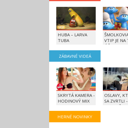
HUBA – LARVA
ŠMOLKOVIA
TUBA
VTIP JE NA
ÚČET
ZÁBAVNÉ VIDEÁ
SKRYTÁ KAMERA -
OSLAVY, K
HODINOVÝ MIX
SA ZVRTLI -
NAJLEPŠIE
TRAPASY T
HERNÉ NOVINKY