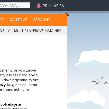
PRIHLÁS SA
PG
KARTOVÉ
ZÁBAVNÉ
OBILY
,
MULTIPLAYEROVÉ MMO HRY
košnému psíkovi znovu
hy a kresli čiary, aby si
 Vďaka príjemnej fyzike,
azy Dog
ideálnou hrou
len kopec psíkovskej
k potrebujete