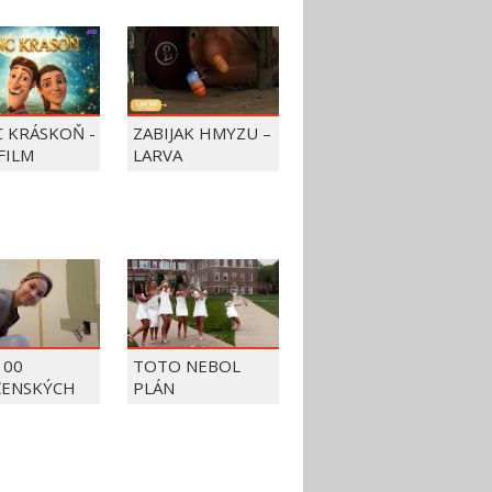
C KRÁSKOŇ -
ZABIJAK HMYZU –
FILM
LARVA
100
TOTO NEBOL
ČENSKÝCH
PLÁN
OV Z ROKU