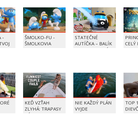
 -
ŠMOLKO-FU -
STATEČNÉ
PRIN
 TVOJ
ŠMOLKOVIA
AUTÍČKA – BALÍK
CELÝ 
PIERRE PRECLÍK
TORÉ
KEĎ VZŤAH
NIE KAŽDÝ PLÁN
TOP 
ZLYHÁ: TRAPASY
VYJDE
DIEV
PÁROV
FAIL
ÝŽDŇA
2026