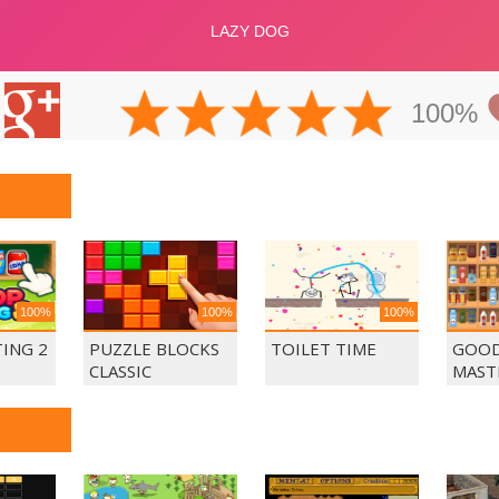
100%
100%
100%
100%
ING 2
PUZZLE BLOCKS
TOILET TIME
GOOD
CLASSIC
MAST
MAT