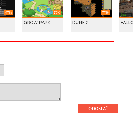
47%
78%
77%
É
GROW PARK
DUNE 2
FALL
LOVO
ODOSLAŤ