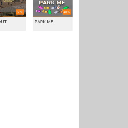
53%
40%
OUT
PARK ME