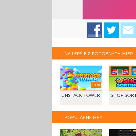
NAJLEPŠIE Z PODOBNÝCH HIER
100%
UNSTACK TOWER
SHOP SORT
POPULÁRNE HRY