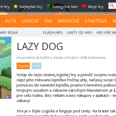
é hry
Najlepšie hry
Kategórie hier
Moje hry
AUTÁ
LOGICKÉ
SIM
ARKÁDOVÉ
STRATÉGIE
R
HRY ROKA
FLASH HRY
,
UNITY 3D HRY
,
HRY PRE M
LAZY DOG
Hra pridaná 28.6.2026 a získala od hráčov
100%
hodnotenie
Logická
Unity
Vstúp do tejto útulnej logickej hry a pomôž svojmu roz
nájsť jeho milovanú loptičku! Počítaj uhly, načasuj svoje ťa
pomocou lán naviedol loptičku priamo k lenivému psíkovi.
hrejivým vizuálom a zábavne náročným hlavolamom je
L
pre celú rodinu. Bez reklám a bez nákupov v aplikácii – 
zábavy!
Hra je v štýle Logická a funguje pod Unity. Na hranie ta