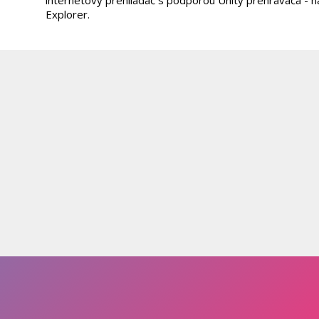
internetový prehliadač s podporou Unity prehrávača - na
Explorer.