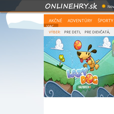
Nov
AKČNÉ
ADVENTÚRY
ŠPORTY
VIAC...
VÝBER:
PRE DETI
,
PRE DIEVČATÁ
,