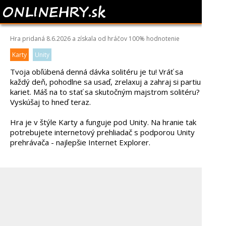
SOLITAIRE DAILY
Hra pridaná 8.6.2026 a získala od hráčov
100%
hodnotenie
Karty
Unity
Tvoja obľúbená denná dávka solitéru je tu! Vráť sa
každý deň, pohodlne sa usaď, zrelaxuj a zahraj si partiu
kariet. Máš na to stať sa skutočným majstrom solitéru?
Vyskúšaj to hneď teraz.
Hra je v štýle Karty a funguje pod Unity. Na hranie tak
potrebujete internetový prehliadač s podporou Unity
prehrávača - najlepšie Internet Explorer.