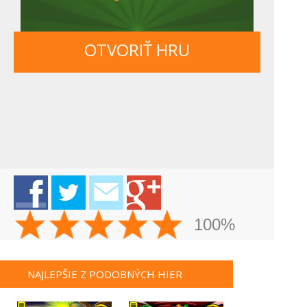
OTVORIŤ HRU
100%
NAJLEPŠIE Z PODOBNÝCH HIER