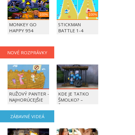
100%
100%
MONKEY GO
STICKMAN
HAPPY 954
BATTLE 1-4
PLAYERS
NOVÉ ROZPRÁVKY
RUŽOVÝ PANTER -
KDE JE TATKO
NAJHORÚCEJŠIE
ŠMOLKO? –
OBDOBIE ROKA
ŠMOLKOVIA
ZÁBAVNÉ VIDEÁ