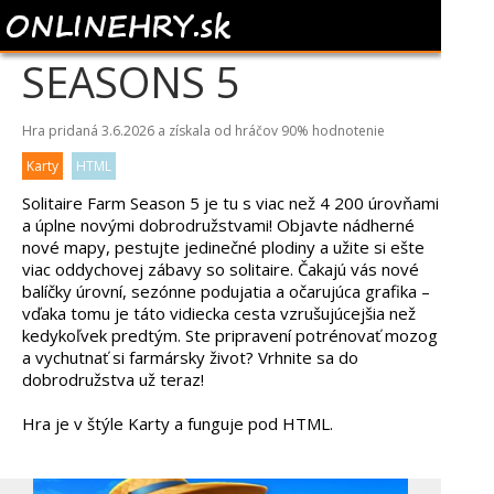
SOLITAIRE FARM
SEASONS 5
Hra pridaná 3.6.2026 a získala od hráčov
90%
hodnotenie
Karty
HTML
Solitaire Farm Season 5 je tu s viac než 4 200 úrovňami
a úplne novými dobrodružstvami! Objavte nádherné
nové mapy, pestujte jedinečné plodiny a užite si ešte
viac oddychovej zábavy so solitaire. Čakajú vás nové
balíčky úrovní, sezónne podujatia a očarujúca grafika –
vďaka tomu je táto vidiecka cesta vzrušujúcejšia než
kedykoľvek predtým. Ste pripravení potrénovať mozog
a vychutnať si farmársky život? Vrhnite sa do
dobrodružstva už teraz!
Hra je v štýle Karty a funguje pod HTML.