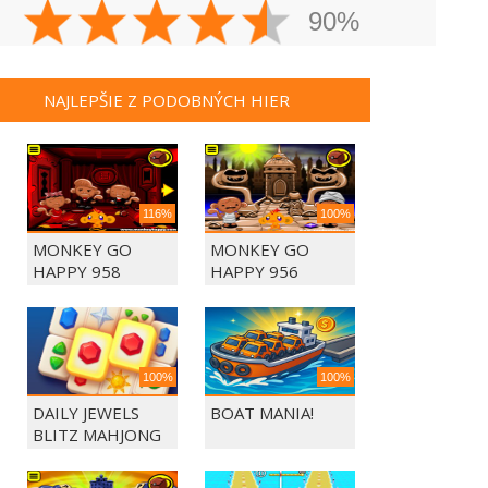
90%
NAJLEPŠIE Z PODOBNÝCH HIER
116%
100%
MONKEY GO
MONKEY GO
HAPPY 958
HAPPY 956
100%
100%
DAILY JEWELS
BOAT MANIA!
BLITZ MAHJONG