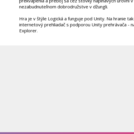
prekvapenia a preboj sa cez stovky napínavých úrovní 
nezabudnuteľnom dobrodružstve v džungli.
Hra je v štýle Logická a funguje pod Unity. Na hranie ta
internetový prehliadač s podporou Unity prehrávača - na
Explorer.