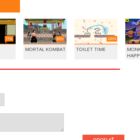
77%
65%
100%
MORTAL KOMBAT
TOILET TIME
MONK
HAPP
ODOSLAŤ