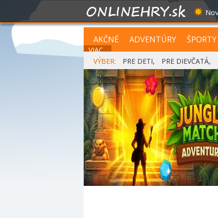
Nov
AKČNÉ
ADVENTÚRY
ŠPORTY
VIAC...
VÝBER:
PRE DETI
,
PRE DIEVČATÁ
,