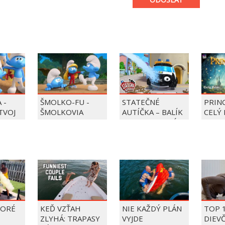
 -
ŠMOLKO-FU -
STATEČNÉ
PRIN
 TVOJ
ŠMOLKOVIA
AUTÍČKA – BALÍK
CELÝ 
PIERRE PRECLÍK
TORÉ
KEĎ VZŤAH
NIE KAŽDÝ PLÁN
TOP 
ZLYHÁ: TRAPASY
VYJDE
DIEV