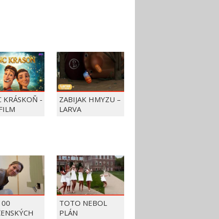
C KRÁSKOŇ -
ZABIJAK HMYZU –
FILM
LARVA
100
TOTO NEBOL
ČENSKÝCH
PLÁN