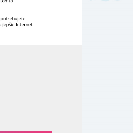
v tomto
k potrebujete
jlepšie Internet