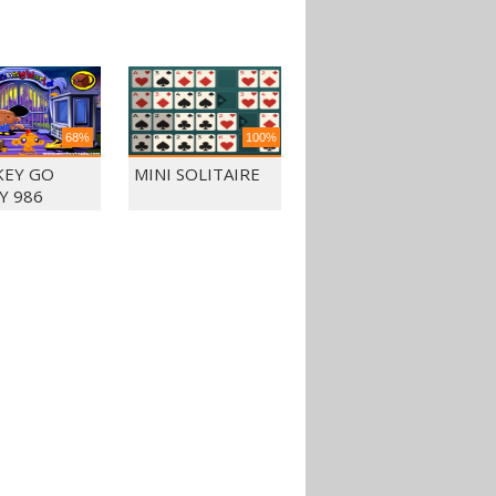
68%
100%
EY GO
MINI SOLITAIRE
Y 986