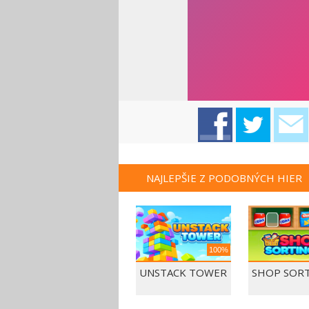
NAJLEPŠIE Z PODOBNÝCH HIER
100%
UNSTACK TOWER
SHOP SORT