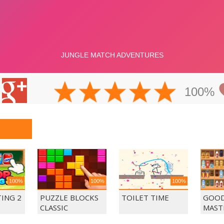
100%
100%
100%
100%
ING 2
PUZZLE BLOCKS
TOILET TIME
GOOD
CLASSIC
MAST
MAT