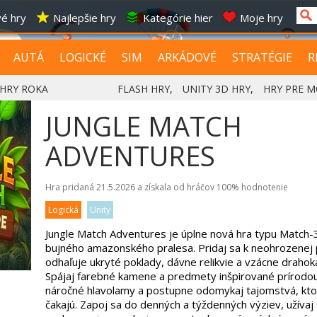
é hry
Najlepšie hry
Kategórie hier
Moje hry
AUTÁ
LOGICKÉ
SIM
ARKÁDOVÉ
STRATÉGIE
R
HRY ROKA
FLASH HRY
,
UNITY 3D HRY
,
HRY PRE M
JUNGLE MATCH
ADVENTURES
Hra pridaná 21.5.2026 a získala od hráčov
100%
hodnotenie
Logická
Unity
Jungle Match Adventures je úplne nová hra typu Match
bujného amazonského pralesa. Pridaj sa k neohrozenej p
odhaľuje ukryté poklady, dávne relikvie a vzácne drahok
Spájaj farebné kamene a predmety inšpirované prírodou
náročné hlavolamy a postupne odomykaj tajomstvá, kto
čakajú. Zapoj sa do denných a týždenných výziev, užívaj