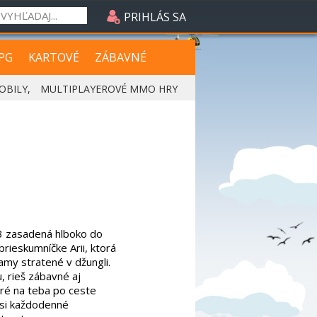
PRIHLÁS SA
PG
KARTOVÉ
ZÁBAVNÉ
OBILY
,
MULTIPLAYEROVÉ MMO HRY
-3 zasadená hlboko do
rieskumníčke Arii, ktorá
amy stratené v džungli.
, rieš zábavné aj
ré na teba po ceste
 si každodenné