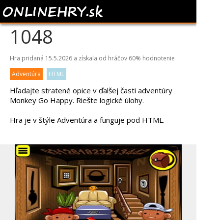
MONKEY GO HAPPY
1048
Hra pridaná 15.5.2026 a získala od hráčov
60%
hodnotenie
Adventúra
HTML
Hľadajte stratené opice v ďalšej časti adventúry
Monkey Go Happy. Riešte logické úlohy.
Hra je v štýle Adventúra a funguje pod HTML.