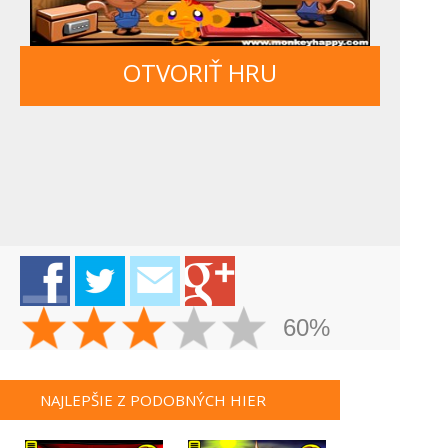
OTVORIŤ HRU
60%
NAJLEPŠIE Z PODOBNÝCH HIER