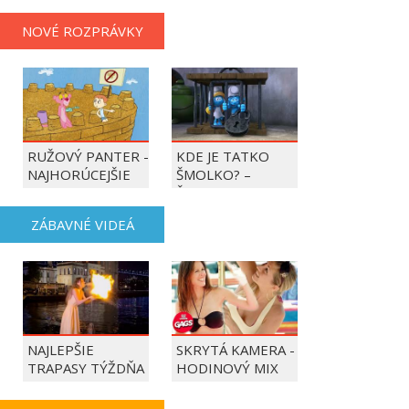
NOVÉ ROZPRÁVKY
RUŽOVÝ PANTER -
KDE JE TATKO
NAJHORÚCEJŠIE
ŠMOLKO? –
OBDOBIE ROKA
ŠMOLKOVIA
ZÁBAVNÉ VIDEÁ
NAJLEPŠIE
SKRYTÁ KAMERA -
TRAPASY TÝŽDŇA
HODINOVÝ MIX