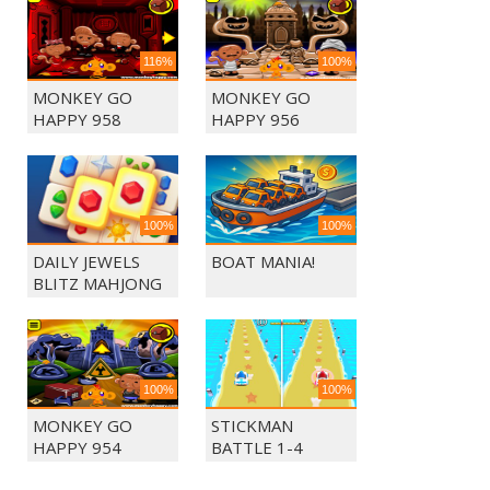
116%
100%
MONKEY GO
MONKEY GO
HAPPY 958
HAPPY 956
100%
100%
DAILY JEWELS
BOAT MANIA!
BLITZ MAHJONG
100%
100%
MONKEY GO
STICKMAN
HAPPY 954
BATTLE 1-4
PLAYERS