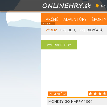
Nov
AKČNÉ
ADVENTÚRY
ŠPORTY
VIAC...
VÝBER:
PRE DETI
,
PRE DIEVČATÁ
,
VYBRANÉ HRY
ADVENTÚRA
MONKEY GO HAPPY 1064