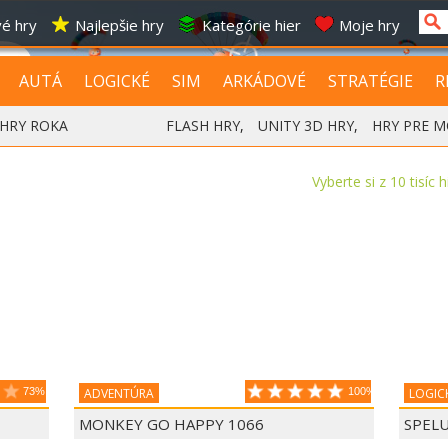
é hry
Najlepšie hry
Kategórie hier
Moje hry
AUTÁ
LOGICKÉ
SIM
ARKÁDOVÉ
STRATÉGIE
R
HRY ROKA
FLASH HRY
,
UNITY 3D HRY
,
HRY PRE M
Vyberte si z 10 tisíc 
73%
ADVENTÚRA
100%
LOGIC
MONKEY GO HAPPY 1066
SPEL