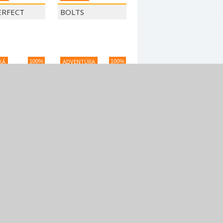
ERFECT
BOLTS
KÁ
ADVENTÚRA
100%
100%
TY CRAFT
MONKEY GO
E
HAPPY 1072
 BIRDS -
TLAPKOVA
Y TALES
PATROLA - PAW
PATROL