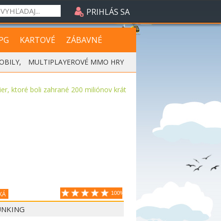
PRIHLÁS SA
PG
KARTOVÉ
ZÁBAVNÉ
OBILY
,
MULTIPLAYEROVÉ MMO HRY
hier, ktoré boli zahrané 200 miliónov krát
KÁ
100%
UNKING