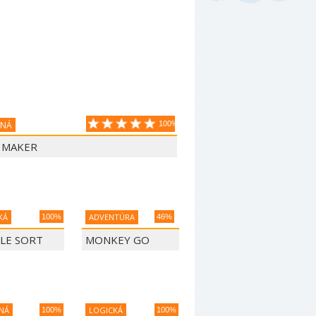
VNÁ
100%
A MAKER
KÁ
ADVENTÚRA
100%
46%
LE SORT
MONKEY GO
HAPPY 1070
NÁ
LOGICKÁ
100%
100%