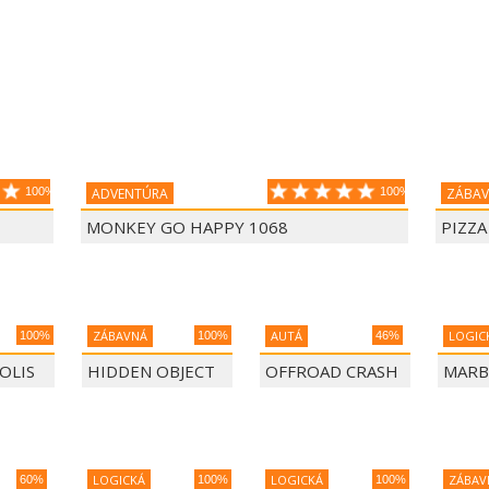
100%
ADVENTÚRA
100%
ZÁBA
MONKEY GO HAPPY 1068
PIZZ
ZÁBAVNÁ
AUTÁ
LOGIC
100%
100%
46%
OLIS
HIDDEN OBJECT
OFFROAD CRASH
MARB
CHAOS
TIME TRAVEL
CLIMBER 4X4
LOGICKÁ
LOGICKÁ
ZÁBAV
60%
100%
100%