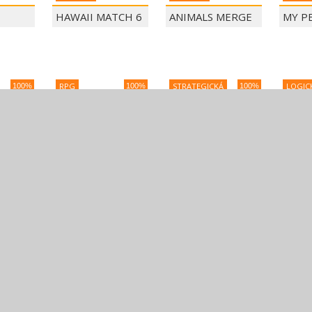
HAWAII MATCH 6
ANIMALS MERGE
MY P
FARM
RPG
STRATEGICKÁ
LOGIC
100%
100%
100%
T
12 MINUTE
SIEGE BREAK
FRUI
ESCAPE
MERG
A
PIXAR A ĎALŠIE
ANGRY BIRDS
ANGRY
ROZPRÁVKY
PIGG