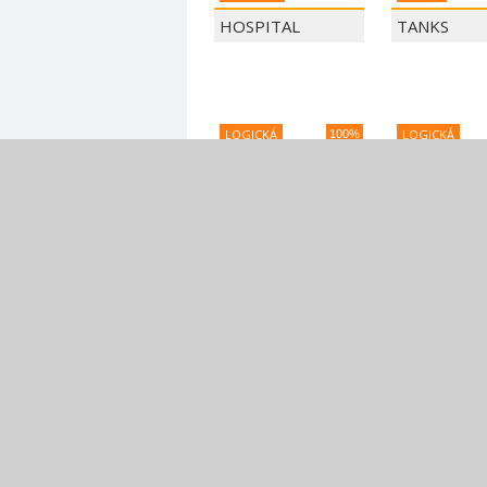
HOSPITAL
TANKS
SURGEON
DOCTOR GAME
LOGICKÁ
LOGICKÁ
100%
ICE CREAM SORT
GRID BLAS
POZRITE SI
ROZPRÁVKY
TOM A JERRY
ŠMOLKOVI
NOVÉ ONLINE HRY