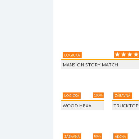
LOGICKÁ
MANSION STORY MATCH
LOGICKÁ
ZÁBAVNÁ
100%
WOOD HEXA
TRUCKTOP
FACTORY
COOKING 
ZÁBAVNÁ
AKČNÁ
60%